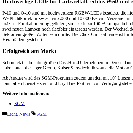
Hochwertige LEDs für Farbvielfalt, echtes Weiß und 
P-10 und Q-10 sind mit hochwertigen RGBW-LEDs bestückt, die nicht
Weißlichtkorrektur zwischen 2.000 und 10.000 Kelvin. Versionen mi
präziser Farbkalibrierung geliefert, sodass sie zu 100 % kompatibel
zwei neuen Lampen noch flexibler eingesetzt werden. Der Wechsel de
Sektor ein großer Vorteil sein dürfte. Die Click-On-Torblende ist f
Herabfallen gesichert.
Erfolgreich am Markt
Schon jetzt haben die größten Dry-Hire-Unternehmen in Deutschla
haben auch die Jäger Group, Kaiser Showtechnik sowie die Motion 
Ab August wird das SGM-Programm zudem um den mit 10° Linsen best
namhaften Dienstleistern und Dry-Hire-Partnern zur Verfügung stehe
Weitere Informationen:
SGM
Kategorien
Schlagwörter
Licht
,
News
SGM
Vorheriger Beitrag