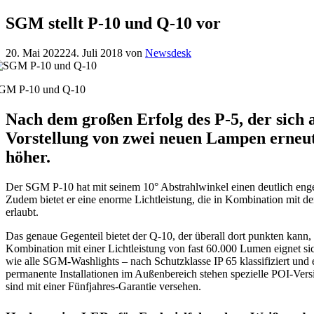
SGM stellt P-10 und Q-10 vor
20. Mai 2022
24. Juli 2018
von
Newsdesk
GM P-10 und Q-10
Nach dem großen Erfolg des P-5, der sich 
Vorstellung von zwei neuen Lampen erneut
höher.
Der SGM P-10 hat mit seinem 10° Abstrahlwinkel einen deutlich enge
Zudem bietet er eine enorme Lichtleistung, die in Kombination mit d
erlaubt.
Das genaue Gegenteil bietet der Q-10, der überall dort punkten kann, 
Kombination mit einer Lichtleistung von fast 60.000 Lumen eignet si
wie alle SGM-Washlights – nach Schutzklasse IP 65 klassifiziert und e
permanente Installationen im Außenbereich stehen spezielle POI-Vers
sind mit einer Fünfjahres-Garantie versehen.