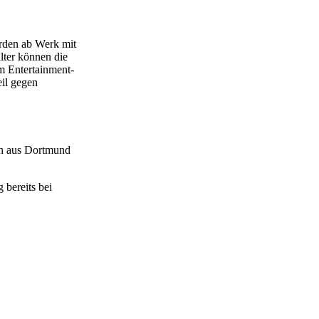
erden ab Werk mit
lter können die
m Entertainment-
eil gegen
en aus Dortmund
bereits bei
Nächster Beitrag