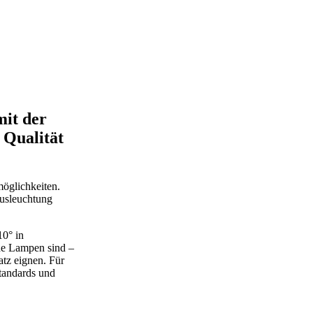
mit der
 Qualität
öglichkeiten.
Ausleuchtung
10° in
ide Lampen sind –
atz eignen. Für
Standards und