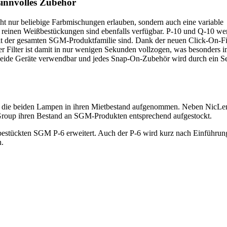
sinnvolles Zubehör
 nur beliebige Farbmischungen erlauben, sondern auch eine variable
t reinen Weißbestückungen sind ebenfalls verfügbar. P-10 und Q-10 w
 mit der gesamten SGM-Produktfamilie sind. Dank der neuen Click-On-Fi
r Filter ist damit in nur wenigen Sekunden vollzogen, was besonders i
ür beide Geräte verwendbar und jedes Snap-On-Zubehör wird durch ein S
nd die beiden Lampen in ihren Mietbestand aufgenommen. Neben NicL
Group ihren Bestand an SGM-Produkten entsprechend aufgestockt.
ückten SGM P-6 erweitert. Auch der P-6 wird kurz nach Einführung 
n.