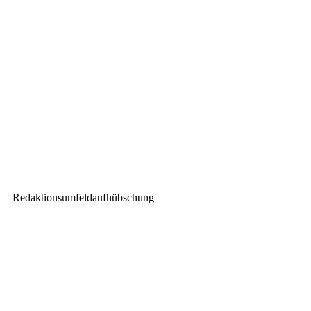
Nils Frahm tourt mit Stage Tec
AURUS platinum
Nächster Beitrag
SGM beim Swarovski-
Lichtfestival – im Einsatz bei
minus 20 Grad
Redaktionsumfeldaufhübschung