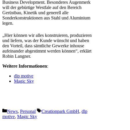
Business Development. Besonderes Augenmerk
will der gebürtige Westfale auf den Bereich
Gerüstbau, Kinetik und generell alle
Sonderkonstruktionen aus Stahl und Aluminium
legen.
„Hier können wir alles konstruieren, produzieren
und liefern, was der Kunde wünscht und haben
den Vorteil, dass sämtliche Gewerke inhouse
aufeinander abgestimmt werden können“, erklärt
Robin Langner.
Weitere Informationen
:
dlp motive
Magic Sky
Kategorien
Schlagwörter
News
,
Personal
Creationpark GmbH
,
dlp
motive
,
Magic Sky
Vorheriger Beitrag