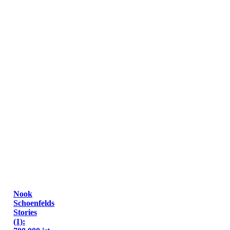
Nook
Schoenfelds
Stories
(1):