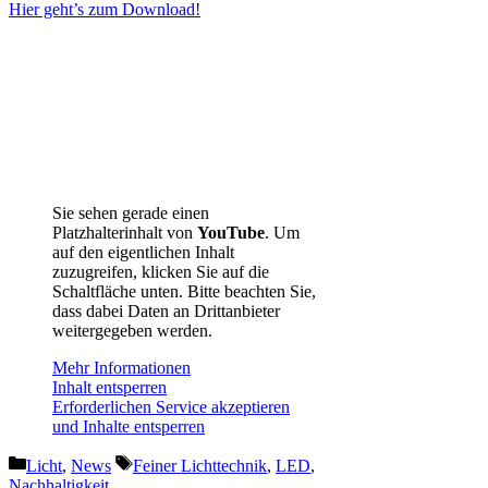
Hier geht’s zum Download!
Sie sehen gerade einen
Platzhalterinhalt von
YouTube
. Um
auf den eigentlichen Inhalt
zuzugreifen, klicken Sie auf die
Schaltfläche unten. Bitte beachten Sie,
dass dabei Daten an Drittanbieter
weitergegeben werden.
Mehr Informationen
Inhalt entsperren
Erforderlichen Service akzeptieren
und Inhalte entsperren
Kategorien
Schlagwörter
Licht
,
News
Feiner Lichttechnik
,
LED
,
Nachhaltigkeit