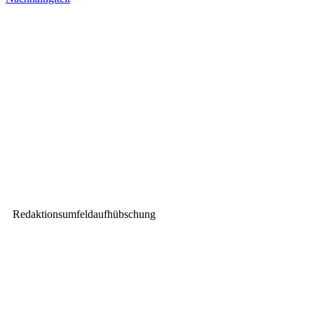
Vorheriger Beitrag
AVM bläst 30.000 den 360°-
Marsch mit Coda Audio
Nächster Beitrag
Meyer Sound ULTRA-X80:
Point-Source-Power
Redaktionsumfeldaufhübschung