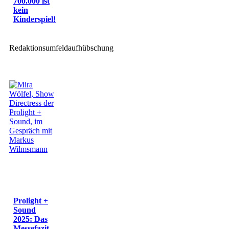
700.000 ist
kein
Kinderspiel!
Redaktionsumfeldaufhübschung
Prolight +
Sound
2025: Das
Messefazit