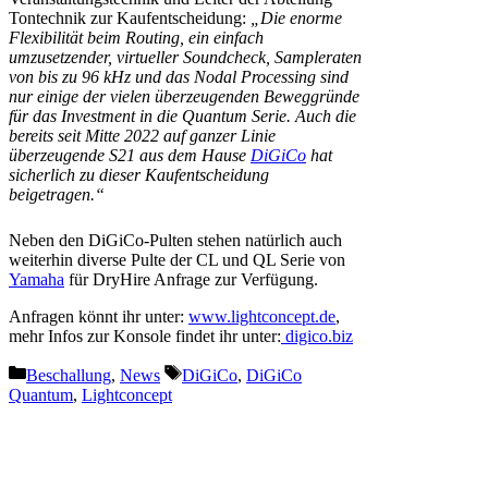
Tontechnik zur Kaufentscheidung:
„Die enorme
Flexibilität beim Routing, ein einfach
umzusetzender, virtueller Soundcheck, Sampleraten
von bis zu 96 kHz und das Nodal Processing sind
nur einige der vielen überzeugenden Beweggründe
für das Investment in die Quantum Serie. Auch die
bereits seit Mitte 2022 auf ganzer Linie
überzeugende S21 aus dem Hause
DiGiCo
hat
sicherlich zu dieser Kaufentscheidung
beigetragen.“
Neben den DiGiCo-Pulten stehen natürlich auch
weiterhin diverse Pulte der CL und QL Serie von
Yamaha
für DryHire Anfrage zur Verfügung.
Anfragen könnt ihr unter:
www.lightconcept.de
,
mehr Infos zur Konsole findet ihr unter:
digico.biz
Kategorien
Schlagwörter
Beschallung
,
News
DiGiCo
,
DiGiCo
Quantum
,
Lightconcept
Vorheriger Beitrag