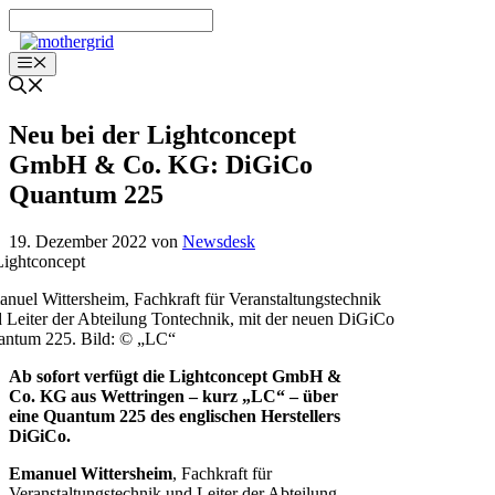
Zum
Inhalt
springen
Menü
Neu bei der Lightconcept
GmbH & Co. KG: DiGiCo
Quantum 225
19. Dezember 2022
von
Newsdesk
nuel Wittersheim, Fachkraft für Veranstaltungstechnik
 Leiter der Abteilung Tontechnik, mit der neuen DiGiCo
ntum 225. Bild: © „LC“
Ab sofort verfügt die Lightconcept GmbH &
Co. KG aus Wettringen – kurz „LC“ – über
eine Quantum 225 des englischen Herstellers
DiGiCo.
Emanuel Wittersheim
, Fachkraft für
Veranstaltungstechnik und Leiter der Abteilung