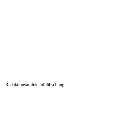
BDKV: „Regierung verkennt
Realität der
Kulturveranstaltungswirtschaft“
Nächster Beitrag
Neues von AV Stumpfl:
AnyShape Leinwandsystem und
PIXERA Multi-User
Workflowfeatures
Redaktionsumfeldaufhübschung