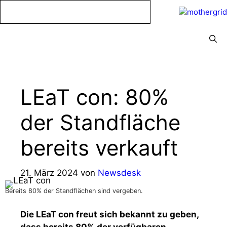
Zum
Inhalt
springen
Menü
LEaT con: 80%
der Standfläche
bereits verkauft
21. März 2024
von
Newsdesk
Bereits 80% der Standflächen sind vergeben.
Die LEaT con freut sich bekannt zu geben,
dass bereits 80% der verfügbaren