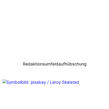
Link Audio ist exklusiver LD Systems
Vertrieb in Australien
Nächster Beitrag
SSL: „Oxford-Sound für Melodus Kunden“
Redaktionsumfeldaufhübschung