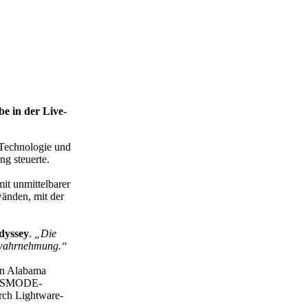
e in der Live-
 Technologie und
g steuerte.
it unmittelbarer
änden, mit der
Odyssey
.
„Die
rtwahrnehmung.“
on Alabama
ils SMODE-
urch Lightware-