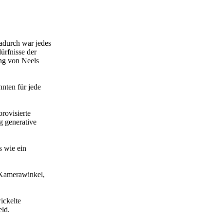
Dadurch war jedes
ürfnisse der
ung von Neels
nten für jede
rovisierte
g generative
s wie ein
 Kamerawinkel,
ickelte
eld.