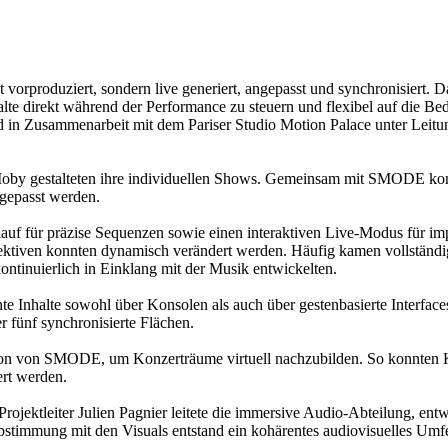
vorproduziert, sondern live generiert, angepasst und synchronisiert. 
e direkt während der Performance zu steuern und flexibel auf die Bed
nd in Zusammenarbeit mit dem Pariser Studio Motion Palace unter Leit
by gestalteten ihre individuellen Shows. Gemeinsam mit SMODE kon
ngepasst werden.
f für präzise Sequenzen sowie einen interaktiven Live-Modus für imp
ektiven konnten dynamisch verändert werden. Häufig kamen vollständi
ontinuierlich in Einklang mit der Musik entwickelten.
Inhalte sowohl über Konsolen als auch über gestenbasierte Interface
r fünf synchronisierte Flächen.
tion von SMODE, um Konzerträume virtuell nachzubilden. So konnten
ert werden.
ektleiter Julien Pagnier leitete die immersive Audio-Abteilung, entw
bstimmung mit den Visuals entstand ein kohärentes audiovisuelles Umf