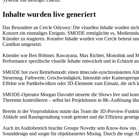
Inhalte wurden live generiert
Das Besondere an Cercle Odyssey: Die visuellen Inhalte wurden nicht 
Konzert ein einmaliges Ereignis. SMODE ermöglichte es, Medieninhalt
Künstler zu reagieren. Kreative Inhalte wurden von Cercle betreut u
Castillon umgesetzt.
Künstler wie Ben Böhmer, Rawayana, Max Richter, Monolink und Mo
Performance spezifische visuelle Inhalte entwickelt und in Echtzeit a
SMODE bot zwei Betriebsmodi: einen timecode-synchronisierten Ablau
Steuerung. Farbwerte, Geschwindigkeit, Intensität oder Kamerapersp
Effekte wie Partikelwolken oder 3D-Elemente zum Einsatz, die sich k
SMODE-Operator Morgan Davodet steuerte die Shows live und konnte 
Theremin kontrollieren – selbst bei Projektionen in 8K-Auflösung übe
Bereits in der Vorproduktion nutzte das Team die 3D-Preview-Funk
Abläufe und Raumgestaltung vorab getestet und die Effizienz gesteig
Auch im Audiobereich brachte Groupe Novelty sein Know-how ein. Proj
Sounddesign und sorgte für objekbasiertes Mixing. Durch die enge A