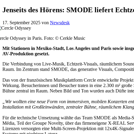
Jenseits des Hörens: SMODE liefert Echtze
17. September 2025
von
Newsdesk
ercle Odyssey in Paris. Foto: © Cerkle Music
Mit Stationen in Mexiko-Stadt, Los Angeles und Paris sowie ins
AV-Produktion gesetzt.
Die Verbindung von Live-Musik, Echtzeit-Visuals, räumlichem Sound
Raum. Im Zentrum stand SMODE, das generative Visuals, Compositing
Das von der französischen Musikplattform Cercle entwickelte Projekt 
Wirkung. Besucherinnen und Besucher traten in eine 2.300 m² große
Bühne zentral im Raum. Neben Bild und Ton wurden auch Düfte integr
„Wir wollten eine neue Form von immersiven, mobilen Konzerten en
Installation mit Großleinwänden, zentraler Bühne, räumlichem Klang
Für die technische Umsetzung wählte das Team SMODE als Media-Ser
Média, Teil der Groupe Novelty, über das firmeneigene X-REAL Serv
Lizenzen versorgten eine Multi-Screen-Projektion mit 12x4K-Signalen
Systeme mit niedriger Latenz.