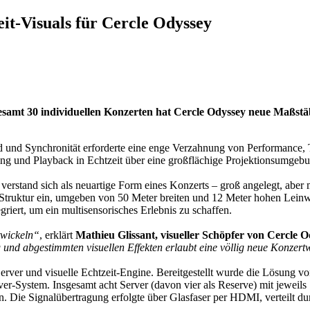
it-Visuals für Cercle Odyssey
gesamt 30 individuellen Konzerten hat Cercle Odyssey neue Maßstäb
 und Synchronität erforderte eine enge Verzahnung von Performance,
 und Playback in Echtzeit über eine großflächige Projektionsumgebun
verstand sich als neuartige Form eines Konzerts – groß angelegt, aber m
 Struktur ein, umgeben von 50 Meter breiten und 12 Meter hohen Leinw
iert, um ein multisensorisches Erlebnis zu schaffen.
twickeln“
, erklärt
Mathieu Glissant, visueller Schöpfer von Cercle 
 und abgestimmten visuellen Effekten erlaubt eine völlig neue Konze
ver und visuelle Echtzeit-Engine. Bereitgestellt wurde die Lösung v
er-System. Insgesamt acht Server (davon vier als Reserve) mit jewe
. Die Signalübertragung erfolgte über Glasfaser per HDMI, verteilt d