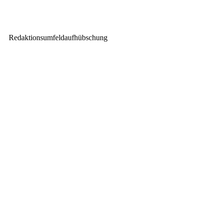
EHRGEIZ stellt den Fusion 2
vor
Redaktionsumfeldaufhübschung