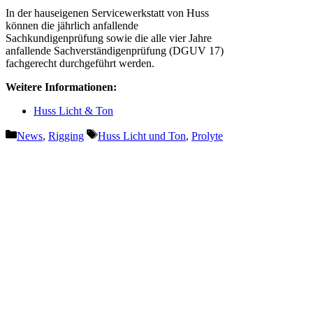
In der hauseigenen Servicewerkstatt von Huss
können die jährlich anfallende
Sachkundigenprüfung sowie die alle vier Jahre
anfallende Sachverständigenprüfung (DGUV 17)
fachgerecht durchgeführt werden.
Weitere Informationen:
Huss Licht & Ton
Kategorien
Schlagwörter
News
,
Rigging
Huss Licht und Ton
,
Prolyte
Vorheriger Beitrag
KS Audio mit neuen Produkten
und Events auf der Prolight +
Sound
Nächster Beitrag