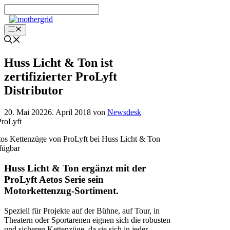
Zum
Inhalt
springen
Menü
Huss Licht & Ton ist
zertifizierter ProLyft
Distributor
20. Mai 2022
6. April 2018
von
Newsdesk
os Kettenzüge von ProLyft bei Huss Licht & Ton
fügbar
Huss Licht & Ton ergänzt mit der
ProLyft Aetos Serie sein
Motorkettenzug-Sortiment.
Speziell für Projekte auf der Bühne, auf Tour, in
Theatern oder Sportarenen eignen sich die robusten
und sicheren Kettenzüge, da sie sich in jeder