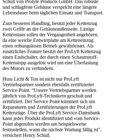
Schuil von Prolyte Products GmbH. Das robuste
und schlagfeste Gehäuse verspricht eine längere
Lebensdauer beim täglichen Einsatz und Transport.
Zum besseren Handling, besitzt jeder Kettenzug
zwei Griffe an der Gehäuseaußenseite. Lästige
Kettenstaus sollen der Vergangenheit angehören,
da eine weiche Entwirrplatte am Ketteneinzug
einen reibungslosen Betrieb gewährleistet. Als
zusätzliches Feature besitzt der ProLyft Kettenzug
einen Endschalter, der durch einen Schaumstoff-
Kettenstopp ausgelöst wird um eine Überlastung
des Motors zu verhindern.
Huss Licht & Ton ist nicht nur ProLyft
Vertriebspartner sondern ebenfalls zertifizierter
Service-Point. “Unsere Vertriebspartner werden
jährlich von ProLyft-Technikern geschult und
zertifiziert. Der Service Point kümmert sich um
Reparaturen und Zertifizierungen der ProLyft
Kettenzüge. Über die ProLyft Service-Datenbank
kann jedes Produkt identifiziert und vom Service-
Point abgerufen werden um beispielsweise
festzustellen, wann die nächste Wartung fällig ist”,
versichert Henry Schuil.