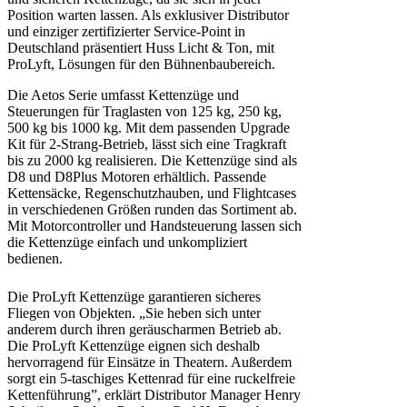
Position warten lassen. Als exklusiver Distributor
und einziger zertifizierter Service-Point in
Deutschland präsentiert Huss Licht & Ton, mit
ProLyft, Lösungen für den Bühnenbaubereich.
Die Aetos Serie umfasst Kettenzüge und
Steuerungen für Traglasten von 125 kg, 250 kg,
500 kg bis 1000 kg. Mit dem passenden Upgrade
Kit für 2-Strang-Betrieb, lässt sich eine Tragkraft
bis zu 2000 kg realisieren. Die Kettenzüge sind als
D8 und D8Plus Motoren erhältlich. Passende
Kettensäcke, Regenschutzhauben, und Flightcases
in verschiedenen Größen runden das Sortiment ab.
Mit Motorcontroller und Handsteuerung lassen sich
die Kettenzüge einfach und unkompliziert
bedienen.
Die ProLyft Kettenzüge garantieren sicheres
Fliegen von Objekten. „Sie heben sich unter
anderem durch ihren geräuscharmen Betrieb ab.
Die ProLyft Kettenzüge eignen sich deshalb
hervorragend für Einsätze in Theatern. Außerdem
sorgt ein 5-taschiges Kettenrad für eine ruckelfreie
Kettenführung”, erklärt Distributor Manager Henry