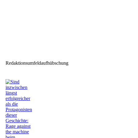
Instagrid auf der LEaTcon
Nächster Beitrag
Adam Hall Group auf der LEaT
con und AVcon 2025
Redaktionsumfeldaufhübschung