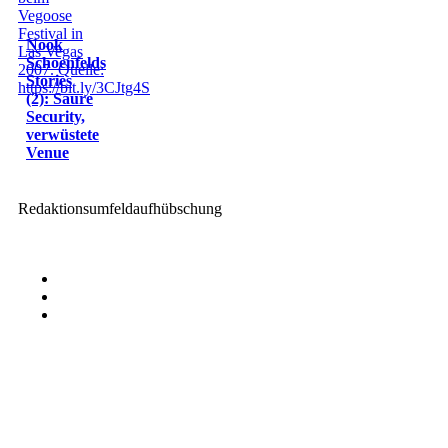
Nook
Schoenfelds
Stories
(2): Saure
Security,
verwüstete
Venue
Redaktionsumfeldaufhübschung