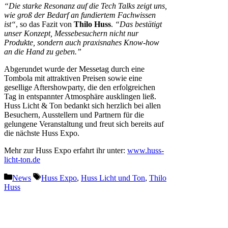
“Die starke Resonanz auf die Tech Talks zeigt uns,
wie groß der Bedarf an fundiertem Fachwissen
ist“
, so das Fazit von
Thilo Huss
.
“Das bestätigt
unser Konzept, Messebesuchern nicht nur
Produkte, sondern auch praxisnahes Know-how
an die Hand zu geben.”
Abgerundet wurde der Messetag durch eine
Tombola mit attraktiven Preisen sowie eine
gesellige Aftershowparty, die den erfolgreichen
Tag in entspannter Atmosphäre ausklingen ließ.
Huss Licht & Ton bedankt sich herzlich bei allen
Besuchern, Ausstellern und Partnern für die
gelungene Veranstaltung und freut sich bereits auf
die nächste Huss Expo.
Mehr zur Huss Expo erfahrt ihr unter:
www.huss-
licht-ton.de
Kategorien
Schlagwörter
News
Huss Expo
,
Huss Licht und Ton
,
Thilo
Huss
Vorheriger Beitrag