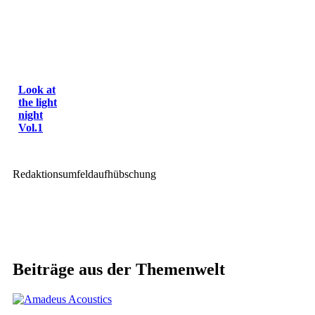
Look at
the light
night
Vol.1
Redaktionsumfeldaufhübschung
Beiträge aus der Themenwelt