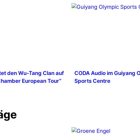
tet den Wu-Tang Clan auf
CODA Audio im Guiyang 
 Chamber European Tour“
Sports Centre
äge