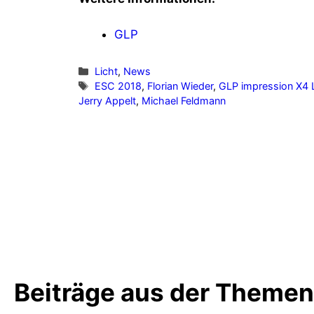
GLP
Kategorien
Licht
,
News
Schlagwörter
ESC 2018
,
Florian Wieder
,
GLP impression X4 
Jerry Appelt
,
Michael Feldmann
Vorheriger Beitrag
Webvideo: Cardioide
Subwooferanordnung
Beiträge aus der Theme