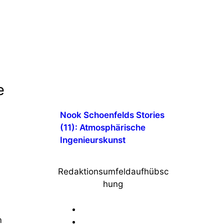
n
e
Nook Schoenfelds Stories
(11): Atmosphärische
2
Ingenieurskunst
Redaktionsumfeldaufhübsc
hung
m