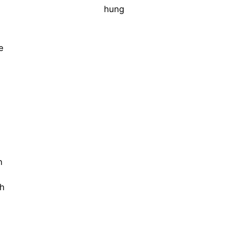
hung
e
n
ch