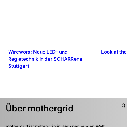
Wireworx: Neue LED- und
Look at the 
Regietechnik in der SCHARRena
Stuttgart
Qu
Über mothergrid
mothergrid ist mittendrin in der spannenden Welt