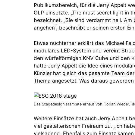
Publikumsbereich, für die Jerry Appelt w
GLP einsetzte. „The most secret light in t
bezeichnet. „Sie sind verdammt hell. Am b
angehen“, beschreibt er seinen ersten Ein
Etwas nüchterner erklärt das Michael Fe
modulares LED-System und vereint Strobe,
den würfelförmigen KNV Cube und den KNV
hatte Jerry Appelt die Idee eines modul
Künzler hat gleich das gesamte Team der
Thema angesetzt. Was daraus geworden ist
Das Stagedesign stammte erneut von Florian Wieder. 
Weitere Einsätze hat auch Jerry Appelt b
viel gestalterischen Freiraum zu. „Ich hab
vielsagend. Ebenfalls zum Einsatz kamen