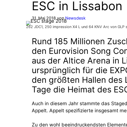
ESC in Lissabon
31. Mai 2018
von
Newsdesk
262 JDC1, 250 impression X4 L und 64 KNV Arc von GLP spe
Rund 185 Millionen Zus
den Eurovision Song Cont
aus der Altice Arena in 
ursprünglich für die EX
den größten Hallen des 
Tage die Heimat des ES
Auch in diesem Jahr stammte das Stagede
Appelt. Appelt spezifizierte insgesamt 
Zu den wohl beeindruckendsten Elemente