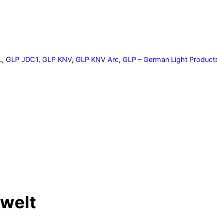
L
,
GLP JDC1
,
GLP KNV
,
GLP KNV Arc
,
GLP – German Light Product
Nächster 
Movecat startet Online-
nwelt