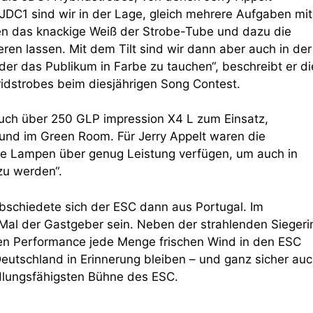
JDC1 sind wir in der Lage, gleich mehrere Aufgaben mit
nen das knackige Weiß der Strobe-Tube und dazu die
ren lassen. Mit dem Tilt sind wir dann aber auch in der
der das Publikum in Farbe zu tauchen“, beschreibt er di
ridstrobes beim diesjährigen Song Contest.
ch über 250 GLP impression X4 L zum Einsatz,
und im Green Room. Für Jerry Appelt waren die
ese Lampen über genug Leistung verfügen, um auch in
zu werden“.
abschiedete sich der ESC dann aus Portugal. Im
Mal der Gastgeber sein. Neben der strahlenden Siegeri
chen Performance jede Menge frischen Wind in den ESC
 Deutschland in Erinnerung bleiben – und ganz sicher au
ndlungsfähigsten Bühne des ESC.