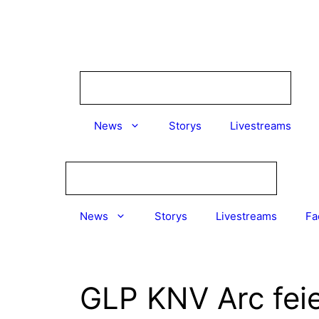
Zum
Inhalt
springen
News
Storys
Livestreams
News
Storys
Livestreams
Fa
GLP KNV Arc fei