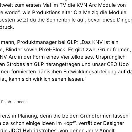
eltweit zum ersten Mal im TV die KVN Arc Module von
he world“, wie Produktionsleiter Ola Melzig die Module
esten setzt du die Sonnenbrille auf, bevor diese Dinge
druck.
ldmann, Produktmanager bei GLP: „Das KNV ist ein
 Blinder sowie Pixel-Block. Es gibt zwei Grundformen,
 Arc in der Form eines Viertelkreises. Ursprünglich
aren Strobes an GLP herangetragen und unser CEO Udo
 neu formierten dänischen Entwicklungsabteilung auf d
, kann sich wirklich sehen lassen.“
© Ralph Larmann
ereits in Planung, denn die beiden Grundformen lassen
e da schon einige Ideen im Kopf“, verrät der Designer
 die JDC1 Hybridstrobes, von denen Jerry Appelt