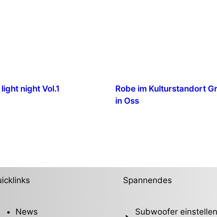
light night Vol.1
Robe im Kulturstandort G
in Oss
icklinks
Spannendes
News
Subwoofer einstellen