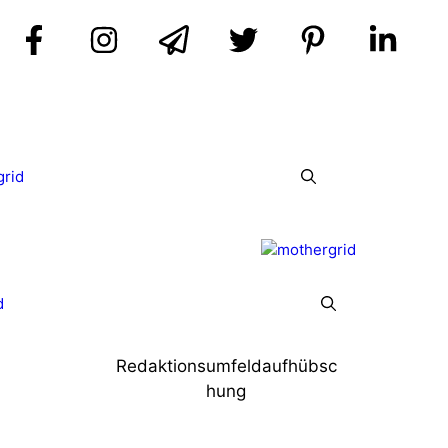
grid
d
Redaktionsumfeldaufhübsc
hung