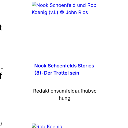
t
.
Nook Schoenfelds Stories
(8): Der Trottel sein
f
Redaktionsumfeldaufhübsc
hung
nd