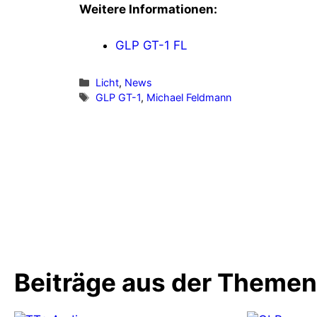
Weitere Informationen:
GLP GT-1 FL
Kategorien
Licht
,
News
Schlagwörter
GLP GT-1
,
Michael Feldmann
Vorheriger Beitrag
ELATION stellt Cuepix 16 IP vor
Beiträge aus der Theme