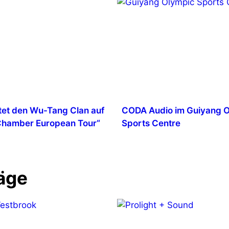
tet den Wu-Tang Clan auf
CODA Audio im Guiyang 
 Chamber European Tour“
Sports Centre
äge