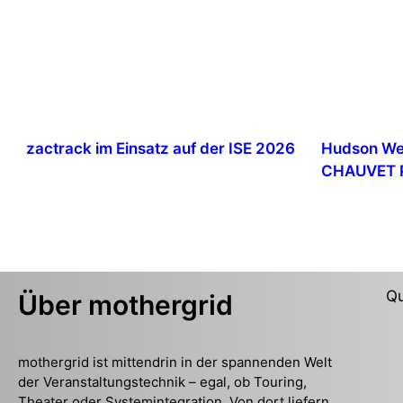
zactrack im Einsatz auf der ISE 2026
Hudson Wes
CHAUVET P
Qu
Über mothergrid
mothergrid ist mittendrin in der spannenden Welt
der Veranstaltungstechnik – egal, ob Touring,
Theater oder Systemintegration. Von dort liefern