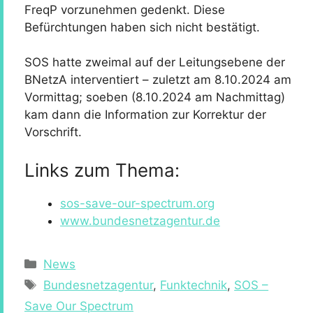
FreqP vorzunehmen gedenkt. Diese
Befürchtungen haben sich nicht bestätigt.
SOS hatte zweimal auf der Leitungsebene der
BNetzA interventiert – zuletzt am 8.10.2024 am
Vormittag; soeben (8.10.2024 am Nachmittag)
kam dann die Information zur Korrektur der
Vorschrift.
Links zum Thema:
sos-save-our-spectrum.org
www.bundesnetzagentur.de
Kategorien
News
Schlagwörter
Bundesnetzagentur
,
Funktechnik
,
SOS –
Save Our Spectrum