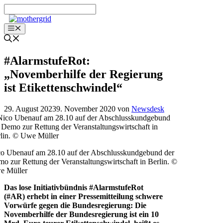
Zum
Inhalt
springen
Menü
#AlarmstufeRot:
„Novemberhilfe der Regierung
ist Etikettenschwindel“
29. August 2023
9. November 2020
von
Newsdesk
o Ubenauf am 28.10 auf der Abschlusskundgebund der
o zur Rettung der Veranstaltungswirtschaft in Berlin. ©
e Müller
Das lose Initiativbündnis #AlarmstufeRot
(#AR) erhebt in einer Pressemitteilung schwere
Vorwürfe gegen die Bundesregierung: Die
Novemberhilfe der Bundesregierung ist ein 10