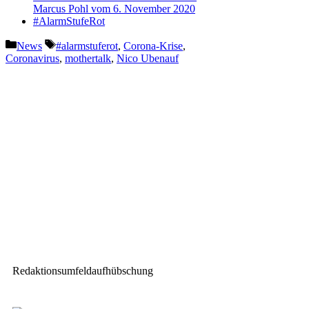
Marcus Pohl vom 6. November 2020
#AlarmStufeRot
Kategorien
Schlagwörter
News
#alarmstuferot
,
Corona-Krise
,
Coronavirus
,
mothertalk
,
Nico Ubenauf
Vorheriger Beitrag
Inside #AlarmstufeRot –
mothertalk mit Marcel Fery
Nächster Beitrag
Rückblick: Lachende Kölnarena
2019 mit Meyer Sound
Redaktionsumfeldaufhübschung