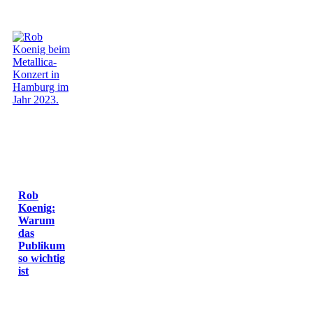
Rob
Koenig:
Warum
das
Publikum
so wichtig
ist