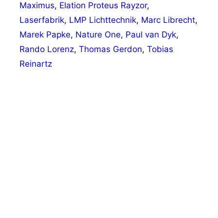
Maximus
,
Elation Proteus Rayzor
,
Laserfabrik
,
LMP Lichttechnik
,
Marc Librecht
,
Marek Papke
,
Nature One
,
Paul van Dyk
,
Rando Lorenz
,
Thomas Gerdon
,
Tobias
Reinartz
Vorheriger Beitrag
GLP impression S350 & E350 geben ihr
Broadway-Debüt
Nächster Beitrag
Ergebnisse des Ringversuchs zur
Nachhallzeit veröffentlicht