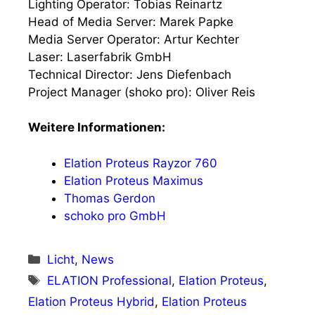
Lighting Operator: Tobias Reinartz
Head of Media Server: Marek Papke
Media Server Operator: Artur Kechter
Laser: Laserfabrik GmbH
Technical Director: Jens Diefenbach
Project Manager (shoko pro): Oliver Reis
Weitere Informationen:
Elation Proteus Rayzor 760
Elation Proteus Maximus
Thomas Gerdon
schoko pro GmbH
Kategorien
Licht
,
News
Schlagwörter
ELATION Professional
,
Elation Proteus
,
Elation Proteus Hybrid
,
Elation Proteus