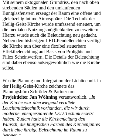
Mit seinem oktogonalen Grundriss, den nach oben
strebenden Säulen und den umlaufenden
Buntglasfenstern erzeugt der Raum eine offene und
gleichzeitig intime Atmosphäre. Die Technik der
Heilig-Geist-Kirche wurde umfassend erneuert, um
die medialen Nutzungsmöglichkeiten zu erweitern.
Hierzu wurde auch die Beleuchtung neu gedacht.
Neben den bisherigen LED-Pendelleuchten verfügt
die Kirche nun über eine flexibel steuerbare
Effektbeleuchtung auf Basis von Prolights und
Fiilex Scheinwerfern. Die Details der Beleuchtung
sind dabei ebenso außergewöhnlich wie die Kirche
selbst.
Für die Planung und Integration der Lichttechnik in
der Heilig-Geist-Kirche zeichnete das
Planungsbüro Schröder & Partner um
Projektleiter Jan Wöhning
verantwortlich.
„In
der Kirche war überwiegend veraltete
Leuchtmitteltechnik vorhanden, die wir durch
moderne, energiesparende LED-Technik ersetzt
haben. Zudem hatte die Kirchenleitung den
Wunsch, die liturgischen Farben des Kirchenjahres
durch eine farbige Beleuchtung im Raum zu
betonen.“