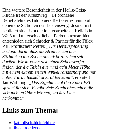
Eine weitere Besonderheit in der Heilig-Geist-
Kirche ist der Kreuzweg – 14 bronzene
Relieftafeln des Bildhauers Bert Gerresheim, auf
denen die Stationen des Leidenswegs Jesu Christi
bebildert sind. Um die fein gearbeiteten Reliefs in
Weiß und unterschiedlichen Farben anzustrahlen,
entschieden sich Schröder & Partner für die Fiilex
P3L Profilscheinwerfer.
„Die Herausforderung
bestand darin, dass die Strahler von den
Sitzbänken am Boden aus nicht zu sehen sein
durften. Wir mussten also einen Scheinwerfer
finden, der die Tafeln aus rund acht Meter Höhe
mit einem extrem steilen Winkel randscharf und mit
hoher Farbintensität anstrahlen kann“
, erläutert
Jan Wöhning.
„Das Ergebnis mit den Fiilex P3L
spricht für sich. Es gibt viele Kirchenbesucher, die
sich nicht erklären können, wo das Licht
herkommt.“
Links zum Thema:
katholisch-bielefeld.de
ib-schroeder.de