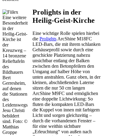
Prolights in der
Eine weitere
Heilig-Geist-Kirche
Besonderheit
in der
Eine wichtige Rolle spielen hierbei
Heilig-Geist-
die
Prolights
ArcShine M18FC
Kirche ist
LED-Bars, die mit ihrem schlanken
der
Gehäuseprofil sowie durch eine
Kreuzweg –
geschickte Platzierung nahezu
14 bronzene
unsichtbar entlang der Balken
Relieftafeln
zwischen den Betonpfeilern den
des
Umgang auf halber Höhe von
Bildhauers
unten anstrahlen. Ganz oben, in der
Bert
kleinen, abschließenden Laterne
Gerresheim,
sitzen die nur 50 cm langen
auf denen
ArcShine M9FC und ermöglichen
die Stationen
eine doppelte Lichtwirkung: So
des
fluten die kompakten LED-Bars
Leidenswegs
die Kuppel von innen mit farbigem
Jesu Christi
Licht und sorgen gleichzeitig –
bebildert
durch die vorhandenen Fenster –
sind. Foto: ©
für eine weithin sichtbare
Matthias
„Erleuchtung“ von außen nach
Groppe