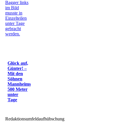
Glück auf,
Günter! –
Mit den
Söhnen
Mannheims
500 Meter
unter
Tage
Redaktionsumfeldaufhübschung