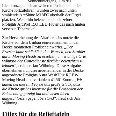
Sonnenuntergang. Um das
Lichtkonzept auch an weiteren Positionen in der
Kirche fortzuführen, wurden zwei nach unten
strahlende ArcShine M18FC oberhalb der Orgel
platziert. Weiterhin beleuchtet ein einzelner
Prolights ArcPod 15Q LED-Fluter das nach hinten
versetzte Tabernakel.
Zur Hervorhebung des Altarbereichs nutzte die
Kirche vor dem Umbau einen einzelnen, in der
Decke montierten Profilscheinwerfer.
„Der
Priester hatte schließlich den Wunsch, den Strahler
durch Moving Heads zu ersetzen, um wichtige Orte
während der Gottesdienste flexibler beleuchten zu
können“
, erläutert Jan Wöhning. Diese Aufgabe
übernehmen nun drei nebeneinander in der Decke
angeordnete Prolights Astra Wash7Pix RGBW
Moving Heads mit variablem 4°-56° Zoom.
„Wir
hatten bei diesem Projekt das große Glück, dass
die Kirche großes Interesse für die Feinheiten der
Beleuchtung gezeigt hat und vielen Ideen
aufgeschlossen gegenüberstand“
, freut sich Jan
Wöhning.
Fiilex für die Relieftafeln