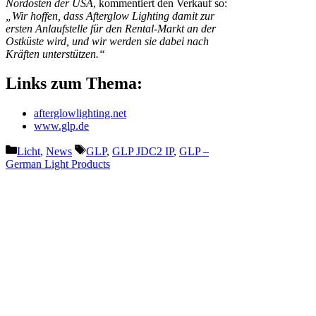
Nordosten der USA
, kommentiert den Verkauf so:
„Wir hoffen, dass Afterglow Lighting damit zur
ersten Anlaufstelle für den Rental-Markt an der
Ostküste wird, und wir werden sie dabei nach
Kräften unterstützen.“
Links zum Thema:
afterglowlighting.net
www.glp.de
Kategorien
Schlagwörter
Licht
,
News
GLP
,
GLP JDC2 IP
,
GLP –
German Light Products
Vorheriger Beitrag
Shure: Axient Digital PSM In-
Ear Monitoring System
Nächster Beitrag