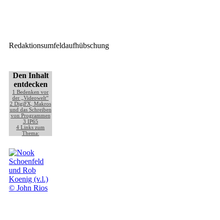
Neues Helferlein zum neigen:
Trusstilt
Redaktionsumfeldaufhübschung
Den Inhalt
entdecken
1
Bedenken vor
der „Videowelt“
2
DigiFX, Makros
und das Schreiben
von Programmen
3
IP65
4
Links zum
Thema: