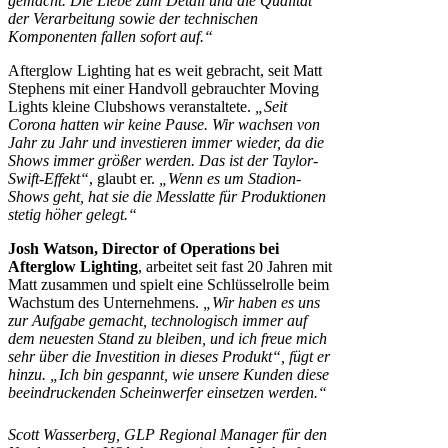
gemacht. Die Liebe zum Detail und die Qualität
der Verarbeitung sowie der technischen
Komponenten fallen sofort auf.“
Afterglow Lighting hat es weit gebracht, seit Matt
Stephens mit einer Handvoll gebrauchter Moving
Lights kleine Clubshows veranstaltete.
„Seit
Corona hatten wir keine Pause. Wir wachsen von
Jahr zu Jahr und investieren immer wieder, da die
Shows immer größer werden. Das ist der Taylor-
Swift-Effekt“
, glaubt er.
„Wenn es um Stadion-
Shows geht, hat sie die Messlatte für Produktionen
stetig höher gelegt.“
Josh Watson, Director of Operations bei
Afterglow Lighting
, arbeitet seit fast 20 Jahren mit
Matt zusammen und spielt eine Schlüsselrolle beim
Wachstum des Unternehmens.
„Wir haben es uns
zur Aufgabe gemacht, technologisch immer auf
dem neuesten Stand zu bleiben, und ich freue mich
sehr über die Investition in dieses Produkt“, fügt er
hinzu. „Ich bin gespannt, wie unsere Kunden diese
beeindruckenden Scheinwerfer einsetzen werden.“
Scott Wasserberg, GLP Regional Manager für den