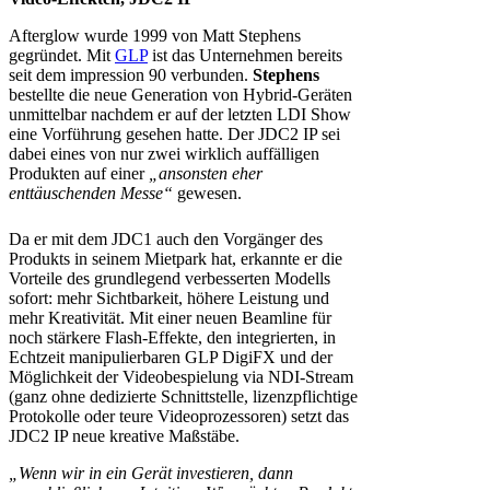
Afterglow wurde 1999 von Matt Stephens
gegründet. Mit
GLP
ist das Unternehmen bereits
seit dem impression 90 verbunden.
Stephens
bestellte die neue Generation von Hybrid-Geräten
unmittelbar nachdem er auf der letzten LDI Show
eine Vorführung gesehen hatte. Der JDC2 IP sei
dabei eines von nur zwei wirklich auffälligen
Produkten auf einer
„ansonsten eher
enttäuschenden Messe“
gewesen.
Da er mit dem JDC1 auch den Vorgänger des
Produkts in seinem Mietpark hat, erkannte er die
Vorteile des grundlegend verbesserten Modells
sofort: mehr Sichtbarkeit, höhere Leistung und
mehr Kreativität. Mit einer neuen Beamline für
noch stärkere Flash-Effekte, den integrierten, in
Echtzeit manipulierbaren GLP DigiFX und der
Möglichkeit der Videobespielung via NDI-Stream
(ganz ohne dedizierte Schnittstelle, lizenzpflichtige
Protokolle oder teure Videoprozessoren) setzt das
JDC2 IP neue kreative Maßstäbe.
„Wenn wir in ein Gerät investieren, dann