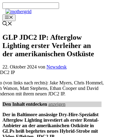
Zum
Inhalt
springen
Menü
GLP JDC2 IP: Afterglow
Lighting erster Verleiher an
der amerikanischen Ostküste
22. Oktober 2024
von
Newsdesk
o (von links nach rechts): Jake Myers, Chris Hommel,
h Watson, Matt Stephens, Ethan Cooper und David
derson mit ihrem neuen JDC2 IP.
Den Inhalt entdecken
anzeigen
Der in Baltimore ansässige Dry-Hire-Spezialist
Afterglow Lighting investiert als erster Rental-
Anbieter an der amerikanischen Ostküste in
GLPs heiß begehrtes neues Hybrid-Strobe mit
Video-Effekten, JDC2 IP