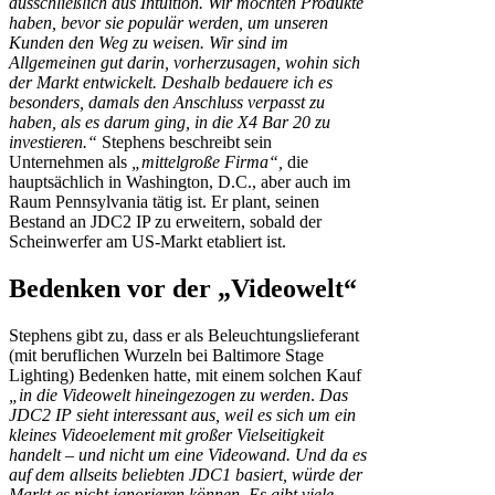
ausschließlich aus Intuition. Wir möchten Produkte
haben, bevor sie populär werden, um unseren
Kunden den Weg zu weisen. Wir sind im
Allgemeinen gut darin, vorherzusagen, wohin sich
der Markt entwickelt. Deshalb bedauere ich es
besonders, damals den Anschluss verpasst zu
haben, als es darum ging, in die X4 Bar 20 zu
investieren.“
Stephens beschreibt sein
Unternehmen als
„mittelgroße Firma“,
die
hauptsächlich in Washington, D.C., aber auch im
Raum Pennsylvania tätig ist. Er plant, seinen
Bestand an JDC2 IP zu erweitern, sobald der
Scheinwerfer am US-Markt etabliert ist.
Bedenken vor der „Videowelt“
Stephens gibt zu, dass er als Beleuchtungslieferant
(mit beruflichen Wurzeln bei Baltimore Stage
Lighting) Bedenken hatte, mit einem solchen Kauf
„in die Videowelt hineingezogen zu werden
.
Das
JDC2 IP sieht interessant aus, weil es sich um ein
kleines Videoelement mit großer Vielseitigkeit
handelt – und nicht um eine Videowand. Und da es
auf dem allseits beliebten JDC1 basiert, würde der
Markt es nicht ignorieren können. Es gibt viele