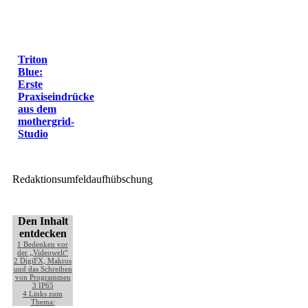
Triton
Blue:
Erste
Praxiseindrücke
aus dem
mothergrid-
Studio
Redaktionsumfeldaufhübschung
Den Inhalt
entdecken
1
Bedenken vor
der „Videowelt“
2
DigiFX, Makros
und das Schreiben
von Programmen
3
IP65
4
Links zum
Thema: