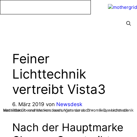
Zum
Inhalt
springen
Menü
Feiner
Lichttechnik
vertreibt Vista3
6. März 2019
von
Newsdesk
Nach der Übernahme von Jands Vista durch Chroma-Q, werden die Vista3 Licht- und Mediensteuerungen nun auch von Feiner Lichttechnik vertrieben.
Nach der Hauptmarke