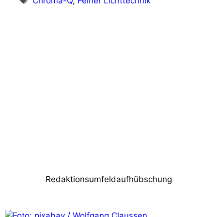
Chroma-Q
,
Feiner Lichttechnik
Vorheriger Beitrag
Gerriets Optiblack – Philipp Contag-Lada
ist begeistert!
Nächster Beitrag
d&b audiotechnik stellt Revit-Dateien zur
Verfügung
Redaktionsumfeldaufhübschung