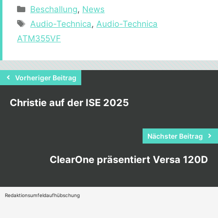
Kategorien
Beschallung
,
News
Schlagwörter
Audio-Technica
,
Audio-Technica
ATM355VF
Vorheriger Beitrag
Christie auf der ISE 2025
Nächster Beitrag
ClearOne präsentiert Versa 120D
Redaktionsumfeldaufhübschung