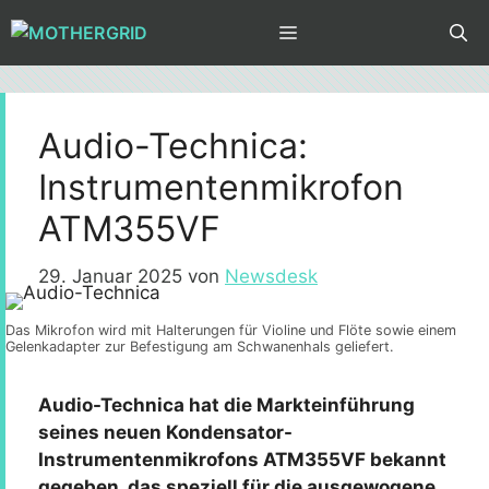
Zum
MENÜ
Inhalt
springen
Audio-Technica:
Instrumentenmikrofon
ATM355VF
29. Januar 2025
von
Newsdesk
Das Mikrofon wird mit Halterungen für Violine und Flöte sowie einem
Gelenkadapter zur Befestigung am Schwanenhals geliefert.
Audio-Technica hat die Markteinführung
seines neuen Kondensator-
Instrumentenmikrofons ATM355VF bekannt
gegeben, das speziell für die ausgewogene