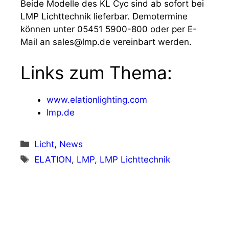
Beide Modelle des KL Cyc sind ab sofort bei
LMP Lichttechnik lieferbar. Demotermine
können unter 05451 5900-800 oder per E-
Mail an sales@lmp.de vereinbart werden.
Links zum Thema:
www.elationlighting.com
lmp.de
Kategorien
Licht
,
News
Schlagwörter
ELATION
,
LMP
,
LMP Lichttechnik
Vorheriger Beitrag