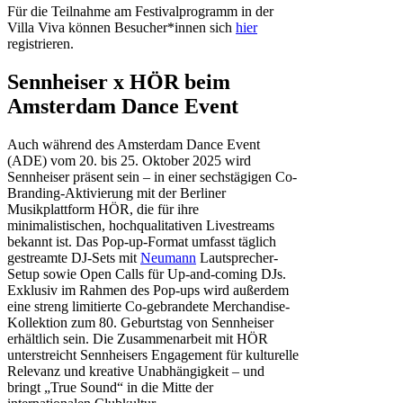
Für die Teilnahme am Festivalprogramm in der
Villa Viva können Besucher*innen sich
hier
registrieren.
Sennheiser x HÖR beim
Amsterdam Dance Event
​Auch während des Amsterdam Dance Event
(ADE) vom 20. bis 25. Oktober 2025 wird
Sennheiser präsent sein – in einer sechstägigen Co-
Branding-Aktivierung mit der Berliner
Musikplattform HÖR, die für ihre
minimalistischen, hochqualitativen Livestreams
bekannt ist. Das Pop-up-Format umfasst täglich
gestreamte DJ-Sets mit
Neumann
Lautsprecher-
Setup sowie Open Calls für Up-and-coming DJs.
Exklusiv im Rahmen des Pop-ups wird außerdem
eine streng limitierte Co-gebrandete Merchandise-
Kollektion zum 80. Geburtstag von Sennheiser
erhältlich sein. Die Zusammenarbeit mit HÖR
unterstreicht Sennheisers Engagement für kulturelle
Relevanz und kreative Unabhängigkeit – und
bringt „True Sound“ in die Mitte der