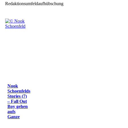
Redaktionsumfeldaufhübschung
Nook
Schoenfelds
Stories (7)
– Fall Out
Boy gehen
aufs
Ganze