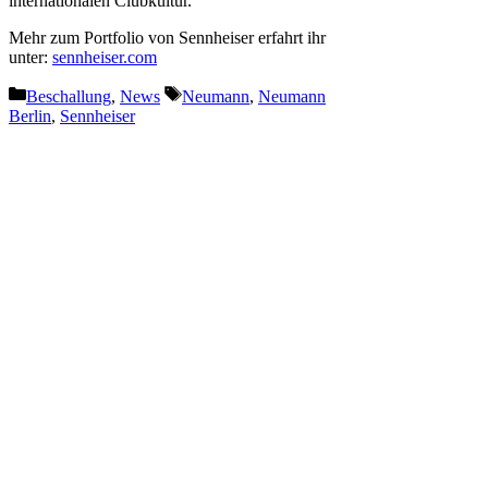
internationalen Clubkultur.
Mehr zum Portfolio von Sennheiser erfahrt ihr
unter:
sennheiser.com
Kategorien
Schlagwörter
Beschallung
,
News
Neumann
,
Neumann
Berlin
,
Sennheiser
Vorheriger Beitrag
Forum Veranstaltungswirtschaft
diskutiert zentrale Forderungen
mit Bundestagsabgeordneten
Nächster Beitrag
Robe MegaPointe im Einsatz
beim Beats for Love Festival
2025