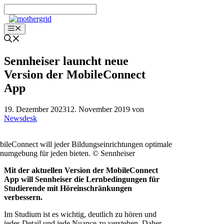
Zum
Inhalt
springen
Menü
Sennheiser launcht neue
Version der MobileConnect
App
19. Dezember 2023
12. November 2019
von
Newsdesk
ileConnect will jeder Bildungseinrichtungen optimale
numgebung für jeden bieten. © Sennheiser
Mit der aktuellen Version der MobileConnect
App will Sennheiser die Lernbedingungen für
Studierende mit Höreinschränkungen
verbessern.
Im Studium ist es wichtig, deutlich zu hören und
jedes Detail und jede Nuance zu verstehen. Daher