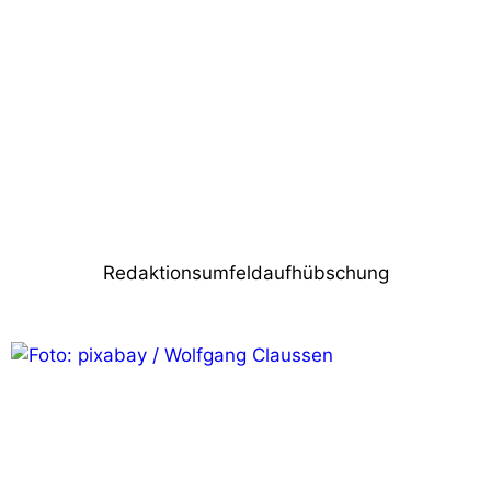
Robe iPointe trotzt den Elementen
Nächster Beitrag
Licht-produktiv unterstützt Fiedler
Veranstaltungstechnik beim Kauf des
Prolyte Rundbogendaches
Redaktionsumfeldaufhübschung