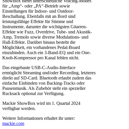
ShowBox bietet unterschiedliche Voicing-Modes
für „Amp“- oder „PA“-Betrieb sowie
Einstellungen für Indoor- und Outdoor-
Beschallung. Ebenfalls mit an Bord sind
leistungsfähige Effekte für Stimme und
Instrumente, darunter die wichtigsten Gitarren-
Effekte wie Fuzz, Overdrive, Tube- und Akustik-
Amp, Tremolo sowie diverse Modulations- und
Hall-Effekte. Darüber hinaus besteht die
Möglichkeit, ein vorhandenes Pedal-Board
einzubinden. Auch ein 3-Band-EQ und ein One-
Knob-Kompressor pro Kanal fehlen nicht.
Das eingebaute USB-C-Audio-Interface
ermöglicht Streaming und/oder Recording, letzteres
direkt auf SD-Card. Bluetooth erlaubt zudem das
einfache Einbinden von Backing-Tracks oder
Pausenmusik. Als Zubehör steht ein spezieller
Rucksack optional zur Verfügung.
Mackie ShowBox wird im 1. Quartal 2024
verfügbar werden.
Weitere Informationen erhaltet ihr unter:
mackie.com