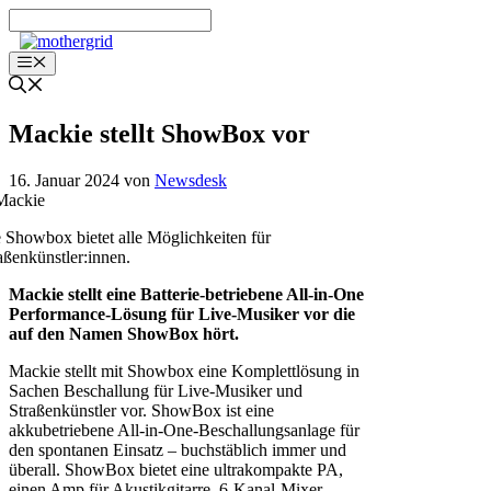
Zum
Inhalt
springen
Menü
Mackie stellt ShowBox vor
16. Januar 2024
von
Newsdesk
 Showbox bietet alle Möglichkeiten für
aßenkünstler:innen.
Mackie stellt eine Batterie-betriebene All-in-One
Performance-Lösung für Live-Musiker vor die
auf den Namen ShowBox hört.
Mackie stellt mit Showbox eine Komplettlösung in
Sachen Beschallung für Live-Musiker und
Straßenkünstler vor. ShowBox ist eine
akkubetriebene All-in-One-Beschallungsanlage für
den spontanen Einsatz – buchstäblich immer und
überall. ShowBox bietet eine ultrakompakte PA,
einen Amp für Akustikgitarre, 6-Kanal-Mixer,