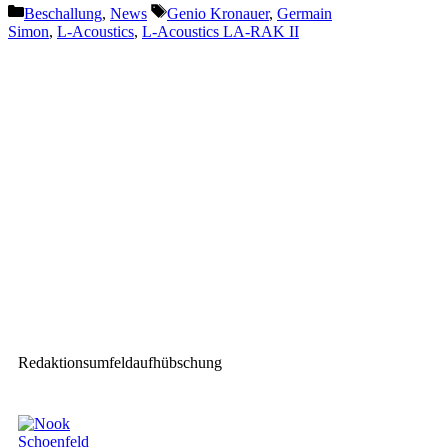
Kategorien
Schlagwörter
Beschallung
,
News
Genio Kronauer
,
Germain
Simon
,
L-Acoustics
,
L-Acoustics LA-RAK II
Vorheriger Beitrag
Neumann&Müller schafft
eigenen Marktauftritt für drei
Unternehmensbereiche
Nächster Beitrag
Avid auf der Stage|Set|Scenery
2019
Redaktionsumfeldaufhübschung