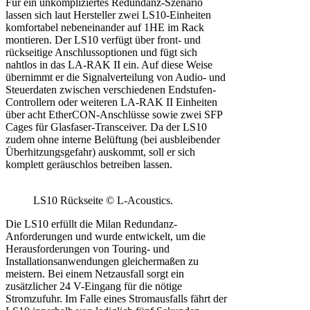
Für ein unkompliziertes Redundanz-Szenario
lassen sich laut Hersteller zwei LS10-Einheiten
komfortabel nebeneinander auf 1HE im Rack
montieren. Der LS10 verfügt über front- und
rückseitige Anschlussoptionen und fügt sich
nahtlos in das LA-RAK II ein. Auf diese Weise
übernimmt er die Signalverteilung von Audio- und
Steuerdaten zwischen verschiedenen Endstufen-
Controllern oder weiteren LA-RAK II Einheiten
über acht EtherCON-Anschlüsse sowie zwei SFP
Cages für Glasfaser-Transceiver. Da der LS10
zudem ohne interne Belüftung (bei ausbleibender
Überhitzungsgefahr) auskommt, soll er sich
komplett geräuschlos betreiben lassen.
LS10 Rückseite © L-Acoustics.
Die LS10 erfüllt die Milan Redundanz-
Anforderungen und wurde entwickelt, um die
Herausforderungen von Touring- und
Installationsanwendungen gleichermaßen zu
meistern. Bei einem Netzausfall sorgt ein
zusätzlicher 24 V-Eingang für die nötige
Stromzufuhr. Im Falle eines Stromausfalls fährt der