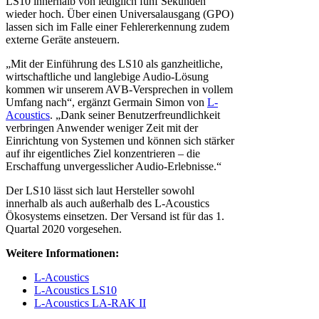
LS10 innerhalb von lediglich fünf Sekunden
wieder hoch. Über einen Universalausgang (GPO)
lassen sich im Falle einer Fehlererkennung zudem
externe Geräte ansteuern.
„Mit der Einführung des LS10 als ganzheitliche,
wirtschaftliche und langlebige Audio-Lösung
kommen wir unserem AVB-Versprechen in vollem
Umfang nach“, ergänzt Germain Simon von
L-
Acoustics
. „Dank seiner Benutzerfreundlichkeit
verbringen Anwender weniger Zeit mit der
Einrichtung von Systemen und können sich stärker
auf ihr eigentliches Ziel konzentrieren – die
Erschaffung unvergesslicher Audio-Erlebnisse.“
Der LS10 lässt sich laut Hersteller sowohl
innerhalb als auch außerhalb des L-Acoustics
Ökosystems einsetzen. Der Versand ist für das 1.
Quartal 2020 vorgesehen.
Weitere Informationen:
L-Acoustics
L-Acoustics LS10
L-Acoustics LA-RAK II