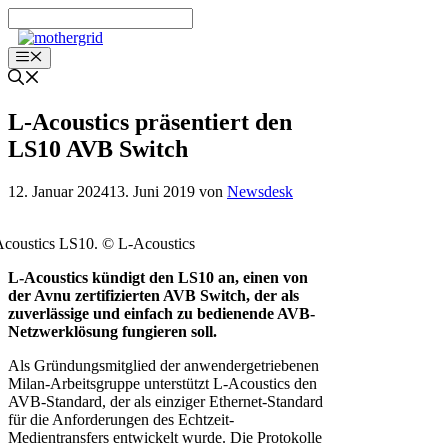
Zum
Inhalt
springen
Menü
L-Acoustics präsentiert den
LS10 AVB Switch
12. Januar 2024
13. Juni 2019
von
Newsdesk
coustics LS10. © L-Acoustics
L-Acoustics kündigt den LS10 an, einen von
der Avnu zertifizierten AVB Switch, der als
zuverlässige und einfach zu bedienende AVB-
Netzwerklösung fungieren soll.
Als Gründungsmitglied der anwendergetriebenen
Milan-Arbeitsgruppe unterstützt L-Acoustics den
AVB-Standard, der als einziger Ethernet-Standard
für die Anforderungen des Echtzeit-
Medientransfers entwickelt wurde. Die Protokolle