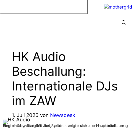
Zum
Inhalt
springen
Menü
HK Audio
Beschallung:
Internationale DJs
im ZAW
1. Juli 2026
von
Newsdesk
Die Leistungsfähigkeit des Systems zeigte sich auch beim nächsten Electro-Abend am 19. Juni, bei dem erneut dieselbe Hauptbeschallung eingesetzt wurde.