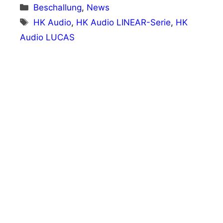
Kategorien
Beschallung
,
News
Schlagwörter
HK Audio
,
HK Audio LINEAR-Serie
,
HK
Audio LUCAS
Vorheriger Beitrag
Robe im Kulturstandort Groene Engel in
Oss
Nächster Beitrag
HOF baut Präsenz im Nahen Osten aus:
Was hinter der Partnerschaft mit VueAV
steckt