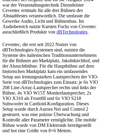
war der Veranstaltungstechnik Dienstleister
Ceventec erstmals für alle drei Bühnen des
Altstadtfestes verantwortlich. Die umfasste die
Gewerke Audio, Licht und Bühnenbau. Im
Audiobereich nutzte Karsten Fuchs von Ceventec
ausschließlich Produkte von
dBTechnologies
.
Ceventec, die erst seit 2022 Nutzer von
dBTechnologies-Systemen sind, nutzten die
Systeme des italienischen Traditionsunternehmens
für die Bühnen am Marktplatz, Jakobikirchhof, und
der Abzuchtbühne. Für die Hauptbühne auf dem
historischen Marktplatz kam ein umfassendes
Setup aus leistungsstarken Lautsprechern der VIO-
Serie von dBTechnologies zum Einsatz: je 6x VIO
208 Line-Array-Lautsprecher rechts und links der
Bühne, 4x VIO W15T Monitorlautsprecher, 2x
VIO X310 als Frontfill und 6x VIO S218
Subwoofer in Cardioid-Konfiguration. Dieses
Setup wurde durch Aurora Net und Control 2
gesteuert, was eine präzise Überwachung und
Kontrolle aller Parameter ermöglichte. Die mobile
Bühne wurde von DM Elektronik bereitgestellt
und bot eine Größe von 8×6 Metern.