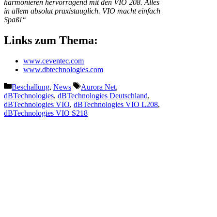
harmonieren hervorragend mit den VIO 208. Alles
in allem absolut praxistauglich. VIO macht einfach
Spaß!“
Links zum Thema:
www.ceventec.com
www.dbtechnologies.com
Kategorien
Schlagwörter
Beschallung
,
News
Aurora Net
,
dBTechnologies
,
dBTechnologies Deutschland
,
dBTechnologies VIO
,
dBTechnologies VIO L208
,
dBTechnologies VIO S218
Vorheriger Beitrag
„Wiener Stadthalle“ setzt auf
CODA Audio
Nächster Beitrag