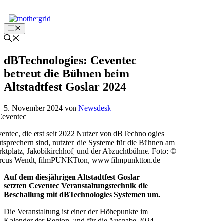
Zum
Inhalt
springen
Menü
dBTechnologies: Ceventec
betreut die Bühnen beim
Altstadtfest Goslar 2024
5. November 2024
von
Newsdesk
entec, die erst seit 2022 Nutzer von dBTechnologies
tsprechern sind, nutzten die Systeme für die Bühnen am
ktplatz, Jakobikirchhof, und der Abzuchtbühne. Foto: ©
rcus Wendt, filmPUNKTton, www.filmpunktton.de
Auf dem diesjährigen Altstadtfest Goslar
setzten Ceventec Veranstaltungstechnik die
Beschallung mit dBTechnologies Systemen um.
Die Veranstaltung ist einer der Höhepunkte im
Kalender der Region, und für die Ausgabe 2024