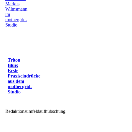
Triton
Blue:
Erste
Praxiseindrücke
aus dem
mothergrid-
Studio
Redaktionsumfeldaufhübschung