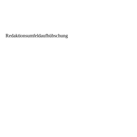
Audio-Technica und Allen &
Heath mit Van Canto auf großer
Bühne
Redaktionsumfeldaufhübschung