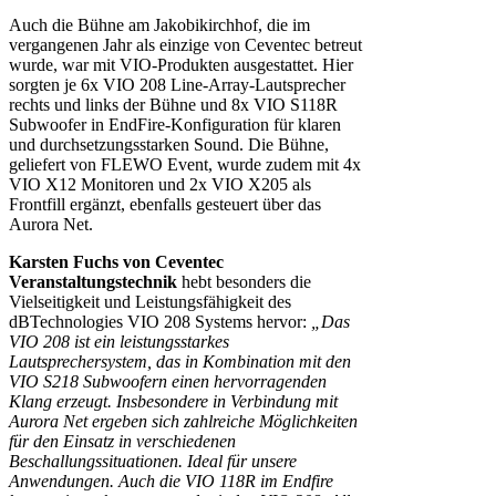
Auch die Bühne am Jakobikirchhof, die im
vergangenen Jahr als einzige von Ceventec betreut
wurde, war mit VIO-Produkten ausgestattet. Hier
sorgten je 6x VIO 208 Line-Array-Lautsprecher
rechts und links der Bühne und 8x VIO S118R
Subwoofer in EndFire-Konfiguration für klaren
und durchsetzungsstarken Sound. Die Bühne,
geliefert von FLEWO Event, wurde zudem mit 4x
VIO X12 Monitoren und 2x VIO X205 als
Frontfill ergänzt, ebenfalls gesteuert über das
Aurora Net.
Karsten Fuchs von Ceventec
Veranstaltungstechnik
hebt besonders die
Vielseitigkeit und Leistungsfähigkeit des
dBTechnologies VIO 208 Systems hervor:
„Das
VIO 208 ist ein leistungsstarkes
Lautsprechersystem, das in Kombination mit den
VIO S218 Subwoofern einen hervorragenden
Klang erzeugt. Insbesondere in Verbindung mit
Aurora Net ergeben sich zahlreiche Möglichkeiten
für den Einsatz in verschiedenen
Beschallungssituationen. Ideal für unsere
Anwendungen. Auch die VIO 118R im Endfire