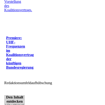
Premiere:
UHF-
Frequenzen
im
Koalitionsvertrag
der
künftigen
Bundesregierung
Redaktionsumfeldaufhübschung
Den Inhalt
entdecken