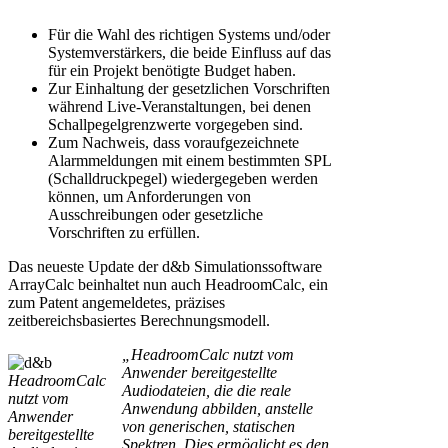
Für die Wahl des richtigen Systems und/oder
Systemverstärkers, die beide Einfluss auf das
für ein Projekt benötigte Budget haben.
Zur Einhaltung der gesetzlichen Vorschriften
während Live-Veranstaltungen, bei denen
Schallpegelgrenzwerte vorgegeben sind.
Zum Nachweis, dass voraufgezeichnete
Alarmmeldungen mit einem bestimmten SPL
(Schalldruckpegel) wiedergegeben werden
können, um Anforderungen von
Ausschreibungen oder gesetzliche
Vorschriften zu erfüllen.
Das neueste Update der d&b Simulationssoftware
ArrayCalc beinhaltet nun auch HeadroomCalc, ein
zum Patent angemeldetes, präzises
zeitbereichsbasiertes Berechnungsmodell.
„HeadroomCalc nutzt vom
Anwender bereitgestellte
HeadroomCalc
Audiodateien, die die reale
nutzt vom
Anwendung abbilden, anstelle
Anwender
von generischen, statischen
bereitgestellte
Spektren. Dies ermöglicht es den