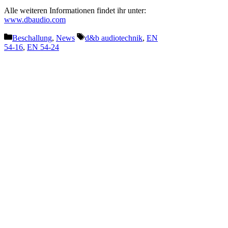
Alle weiteren Informationen findet ihr unter:
www.dbaudio.com
Kategorien
Schlagwörter
Beschallung
,
News
d&b audiotechnik
,
EN
54-16
,
EN 54-24
Vorheriger Beitrag
KLING & FREITAG Bassmodul
PIA LFX: Markteinführung zur
ISE
Nächster Beitrag
Prolight + Sound 2023: „Sinus –
Systems Integration Award“ für
die AV-Installation „Dark
Matter“ in Berlin