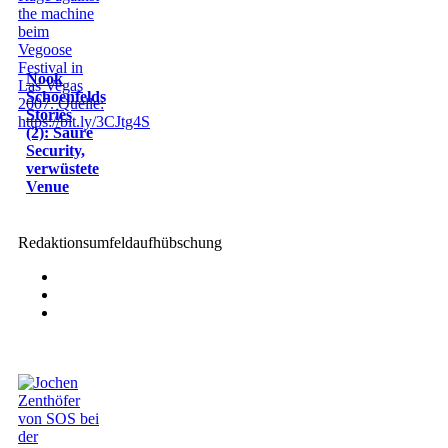
Nook
Schoenfelds
Stories
(2): Saure
Security,
verwüstete
Venue
Redaktionsumfeldaufhübschung