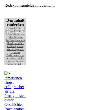
Redaktionsumfeldaufhübschung
Den Inhalt
entdecken
1
Über EN 54-16
2
Über EN 54-24
3
Simulation der
d&b System-
Performance mit
HeadroomCalc
4
Eine genaue
Vorhersage der
System-
Performance ist
aus einer Reihe
von Gründen
erforderlich: