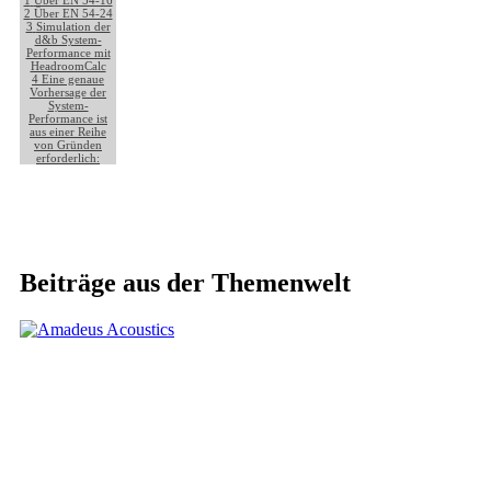
1
Über EN 54-16
2
Über EN 54-24
3
Simulation der
d&b System-
Performance mit
HeadroomCalc
4
Eine genaue
Vorhersage der
System-
Performance ist
aus einer Reihe
von Gründen
erforderlich:
Beiträge aus der Themenwelt