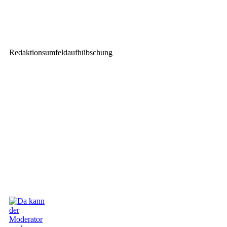
LEaT X 26 kommt nach
München – Letzte Stand-
Flächen verfügbar
Redaktionsumfeldaufhübschung