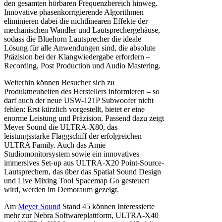
den gesamten hörbaren Frequenzbereich hinweg.
Innovative phasenkorrigierende Algorithmen
eliminieren dabei die nichtlinearen Effekte der
mechanischen Wandler und Lautsprechergehäuse,
sodass die Bluehorn Lautsprecher die ideale
Lösung für alle Anwendungen sind, die absolute
Präzision bei der Klangwiedergabe erfordern –
Recording, Post Production und Audio Mastering.
Weiterhin können Besucher sich zu
Produktneuheiten des Herstellers informieren – so
darf auch der neue USW-121P Subwoofer nicht
fehlen: Erst kürzlich vorgestellt, bietet er eine
enorme Leistung und Präzision. Passend dazu zeigt
Meyer Sound die ULTRA-X80, das
leistungsstarke Flaggschiff der erfolgreichen
ULTRA Family. Auch das Amie
Studiomonitorsystem sowie ein innovatives
immersives Set-up aus ULTRA-X20 Point-Source-
Lautsprechern, das über das Spatial Sound Design
und Live Mixing Tool Spacemap Go gesteuert
wird, werden im Demoraum gezeigt.
Am
Meyer Sound
Stand 45 können Interessierte
mehr zur Nebra Softwareplattform, ULTRA-X40