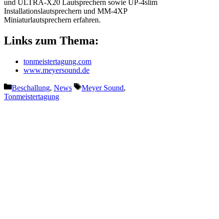
und ULTRA-X20 Lautsprechern sowie UP-4slim
Installationslautsprechern und MM-4XP
Miniaturlautsprechern erfahren.
Links zum Thema:
tonmeistertagung.com
www.meyersound.de
Kategorien
Schlagwörter
Beschallung
,
News
Meyer Sound
,
Tonmeistertagung
Vorheriger Beitrag
Allen & Heath transportierte
das Wacken Open Air live ins
heimische Wohnzimmer
Nächster Beitrag