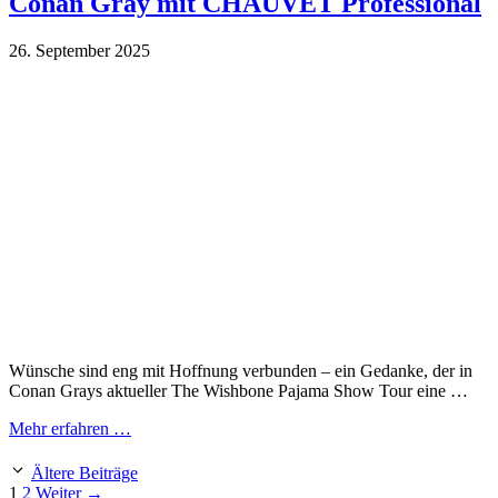
Conan Gray mit CHAUVET Professional
26. September 2025
Wünsche sind eng mit Hoffnung verbunden – ein Gedanke, der in
Conan Grays aktueller The Wishbone Pajama Show Tour eine …
Mehr erfahren …
Ältere Beiträge
Seite
Seite
1
2
Weiter
→