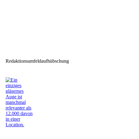
Nächster Beitrag
ETC Halcyon-Scheinwerfer
beleuchten Ärztekongress in
Wien
Redaktionsumfeldaufhübschung