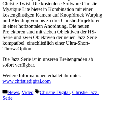
Christie Twist. Die kostenlose Software Christie
Mystique Lite bietet in Kombination mit einer
kostengünstigen Kamera auf Knopfdruck Warping
und Blending von bis zu drei Christie-Projektoren
in einer horizontalen Anordnung. Die neuen
Projektoren sind mit sieben Objektiven der HS-
Serie und zwei Objektiven der neuen Jazz-Serie
kompatibel, einschließlich einer Ultra-Short-
Throw-Option.
Die Jazz-Serie ist in unseren Breitengraden ab
sofort verfügbar.
Weitere Informationen erhaltet ihr unter:
www.christiedigital.com
Kategorien
Schlagwörter
News
,
Video
Christie Digital
,
Christie Jazz-
Serie
Vorheriger Beitrag
NicLen investiert in Cameo
ORON H2