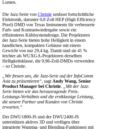
Lumen.
Die Jazz-Serie von
Christie
umfasst fortschrittliche
Elektronik, darunter 0,8 Zoll HEP (High Efficiency
Pixel) DMD von Texas Instruments für verbesserte
Farb- und Kontrastwiedergabe sowie ein
effizienteres Kühlsystemdesign. Die Projektoren
der Jazz-Serie bieten hohe Helligkeit in einem
handlichen, kompakten Gehäuse mit einem
Gewicht von nur 29,4 kg. Damit sind sie 41 %
leichter als WUXGA-Projektoren derselben
Helligkeitsklasse, die 0,96-Zoll-DMDs verwenden
– so Christie.
„Wir freuen uns, die Jazz-Serie auf der InfoComm
Asia zu präsentieren“
, sagt
Andy Wang, Senior
Product Manager bei Christie
.
„Mit der Jazz-
Serie bieten wir das herausragende Preis-
Leistungs-Verhältnis und die erstklassige Leistung,
die unsere Partner und Kunden von Christie
erwarten.“
Der DWU1800-JS und der DWU2400-JS
unterstützen aktives 3D und verfügen über
integrierte Warping- und Blending-Funktionen mit