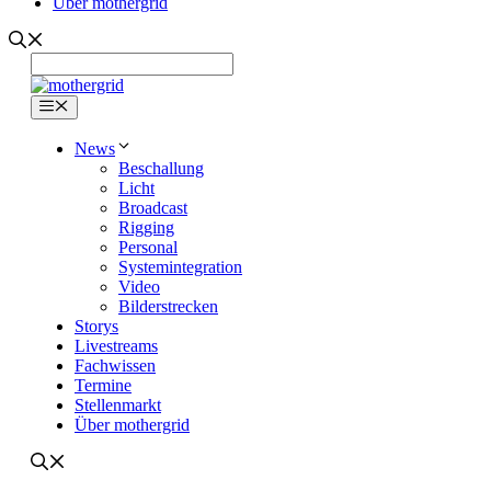
Über mothergrid
Menü
News
Beschallung
Licht
Broadcast
Rigging
Personal
Systemintegration
Video
Bilderstrecken
Storys
Livestreams
Fachwissen
Termine
Stellenmarkt
Über mothergrid