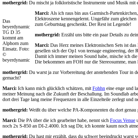
mothergrid:
Du mischt ja folkloristische Instrumente und Musik mi
Marci:
Als ich raus bin aus Garmisch-Partenkirchen,
Elektroszene kennengelernt. Ungefähr zum gleichen 
Das
zum Geburtstag geschenkt. Der Rest ist Legende!
beyerdynamic
TG D 35
mothergrid:
Erzähl uns bitte ein paar Details zu de
kommt am
Alphorn zum
Marci:
Das Herz meines Elektronischen Sets ist da
Einsatz. Foto:
gesellen sich der Op1 von teenage engineering, de
©
Damit ich immer meinen Sound habe, mische ich die 
beyerdynamic
Die bekommen am FOH nur die Stereosumme, man ka
mothergrid:
Du warst ja zur Vorbereitung der anstehenden Tour in 
gemacht?
Marci:
Ich kann mich glücklich schätzen, mit
Fohhn
eine enge und la
meiner Meinung nach die Zukunft der Beschallung. Im Soundlab arbeite
dort drei Tage lang meine Frequenzen in alle Einzelteile zerlegt und
mothergrid:
Weißt du über welche PA-Komponenten du dort genau ge
Marci:
Die PA über die ich gearbeitet habe, nennt sich
Focus Venue
u
noch 2x S-850 an DI-2.4000. Ich sag Dir, ich konnte kaum noch atme
mothergrid:
Du hast mir erzählt, dass du schwer beeindruckt warst v