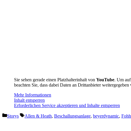
Sie sehen gerade einen Platzhalterinhalt von
YouTube
. Um auf 
beachten Sie, dass dabei Daten an Drittanbieter weitergegeben
Mehr Informationen
Inhalt entsperren
Erforderlichen Service akzeptieren und Inhalte entsperren
Kategorien
Schlagwörter
Storys
Allen & Heath
,
Beschallungsanlage
,
beyerdynamic
,
Fohh
Vorheriger Beitrag