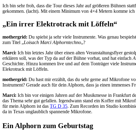
Ich bin sehr froh, dass die Tour dieses Jahr auf größeren Bühnen statt
gekommen. (lacht). Mit einem Minimum von 4×4 Metern komme ich m
„Ein irrer Elektrotrack mit Löffeln“
mothergrid:
Du spielst ja sehr viele Instrumente. Was genau bespie
zum Titel „
Loisach Marci Alphorntechno
„?
Marci:
Ich bin letztes Jahr über einen alten Veranstaltungsflyer gestol
erklären soll, was der Typ da auf der Bühne vorhat, und hat einfach
A
Geschichte. Hinzu kommen live und auf dem Tonträger viele Instrumen
Elekrotrack mit Löffeln.
mothergrid:
Du hast mir erzählt, das du sehr gerne auf Mikrofone v
Instrument? Gerade auch für dein Alphorn, dass ja einen immenses Fr
Marci:
Ich bin vor einigen Jahren auf der Musikmesse in Frankfur
das Thema sehr gut gefallen. Irgendwann stand ein Koffer mit Mikro
für mein Alphorn ist das
TG D 35
. Zum Recorden im Studio kombinie
da in Texas unglaublich spannende Mikrofone.
Ein Alphorn zum Geburtstag