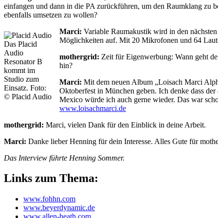
einfangen und dann in die PA zurückführen, um den Raumklang zu beei
ebenfalls umsetzen zu wollen?
Marci:
Variable Raumakustik wird in den nächsten
Möglichkeiten auf. Mit 20 Mikrofonen und 64 Lauts
Das Placid
Audio
mothergrid:
Zeit für Eigenwerbung: Wann geht dei
Resonator B
hin?
kommt im
Studio zum
Marci:
Mit dem neuen Album „Loisach Marci Alpho
Einsatz. Foto:
Oktoberfest in München geben. Ich denke dass der 
© Placid Audio
Mexico würde ich auch gerne wieder. Das war scho
www.loisachmarci.de
mothergrid:
Marci, vielen Dank für den Einblick in deine Arbeit.
Marci:
Danke lieber Henning für dein Interesse. Alles Gute für mothe
Das Interview führte Henning Sommer.
Links zum Thema:
www.fohhn.com
www.beyerdynamic.de
www.allen-heath.com