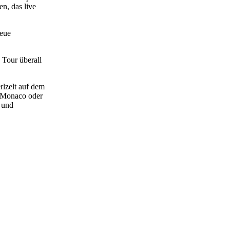
n, das live
neue
 Tour überall
lzelt auf dem
h Monaco oder
und