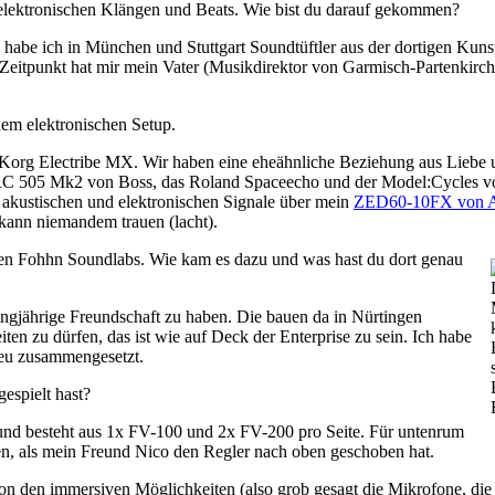
t elektronischen Klängen und Beats. Wie bist du darauf gekommen?
 habe ich in München und Stuttgart Soundtüftler aus der dortigen Kuns
Zeitpunkt hat mir mein Vater (Musikdirektor von Garmisch-Partenkirch
inem elektronischen Setup.
s Korg Electribe MX. Wir haben eine eheähnliche Beziehung aus Liebe
r RC 505 Mk2 von Boss, das Roland Spaceecho und der Model:Cycles v
akustischen und elektronischen Signale über mein
ZED60-10FX von A
nn niemandem trauen (lacht).
den Fohhn Soundlabs. Wie kam es dazu und was hast du dort genau
ngjährige Freundschaft zu haben. Die bauen da in Nürtingen
n zu dürfen, das ist wie auf Deck der Enterprise zu sein. Ich habe
 neu zusammengesetzt.
spielt hast?
nd besteht aus 1x FV-100 und 2x FV-200 pro Seite. Für untenrum
n, als mein Freund Nico den Regler nach oben geschoben hat.
on den immersiven Möglichkeiten (also grob gesagt die Mikrofone, die