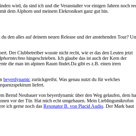
finden wird, da sind ich und die Veranstalter vor einigen Jahren noch r
it dem Alphorn und meinem Elekronikset ganz gut hin.
lst du den alles auf deinem neuen Release und der anstehenden Tour? U
pert. Der Clubbetreiber wusste nicht recht, wie er das den Leuten jetzt
lphorntechno
hingeschrieben. Ich glaube das ist auch der Kern der
te die man im alpinen Raum findet.Da gibt es z.B. einen irren
on
beyerdynamic
zurückgreifst. Was genau nutzt du für welches
equenzspektrum liefert.
t dem Bernd Neubauer von beyerdynamic über den Weg gelaufen, dem ha
fonen vor der Tür. Hat mich echt umgehauen. Mein Lieblingsmikrofon
re ich gerne noch das
Resonator B. von Placid Audio
. Der Mark baut