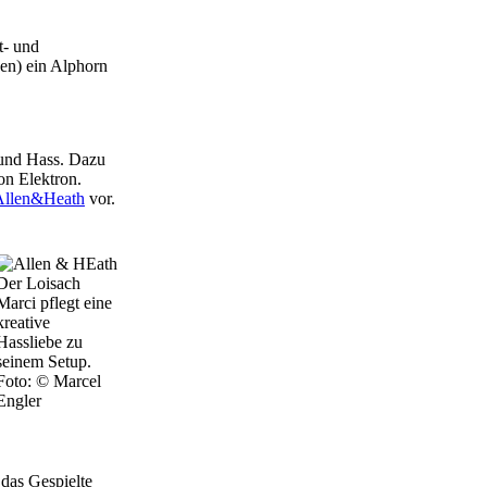
t- und
en) ein Alphorn
 und Hass. Dazu
on Elektron.
llen&Heath
vor.
Der Loisach
Marci pflegt eine
kreative
Hassliebe zu
seinem Setup.
Foto: © Marcel
Engler
 das Gespielte