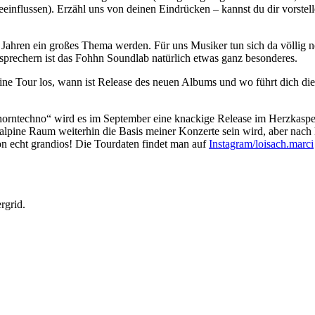
nflussen). Erzähl uns von deinen Eindrücken – kannst du dir vorstelle
 Jahren ein großes Thema werden. Für uns Musiker tun sich da völlig 
prechern ist das Fohhn Soundlab natürlich etwas ganz besonderes.
ne Tour los, wann ist Release des neuen Albums und wo führt dich die
rntechno“ wird es im September eine knackige Release im Herzkasper
alpine Raum weiterhin die Basis meiner Konzerte sein wird, aber nac
n echt grandios! Die Tourdaten findet man auf
Instagram/loisach.marci
rgrid.