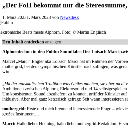
„Der FoH bekommt nur die Stereosumme,
1. März 2023
1. März 2023
von
Newsdesk
lektronische Beats meets Alphorn. Foto: © Martin Englisch
Den Inhalt entdecken
anzeigen
Alphorntechno in den Fohhn Soundlabs: Der Loisach Marci zwi
Marcel „Marci“ Engler aka Loisach Marci hat im Rahmen der Vorbere
mothergrid, bei dem sympathischen Künstler nachzufragen, was genau
wird.
„
Mit der musikalischen Tradition was Geiles machen, sie aber nicht 
Ambitionen zwischen Alphorn, Elektrosound und 14 selbstgespielten
Um konsistenten Sound abzuliefern zu können, griff der Künstler auf
inklusive. Aber mal ganz ketzerisch gefragt: Seit wann interessieren
mothergrid:
Erste und mich brennend interessierende Frage – wieviel
großes Instrument…
Marci:
Hallo lieber Henning, hallo liebe mothergrid-Redaktion. Ers