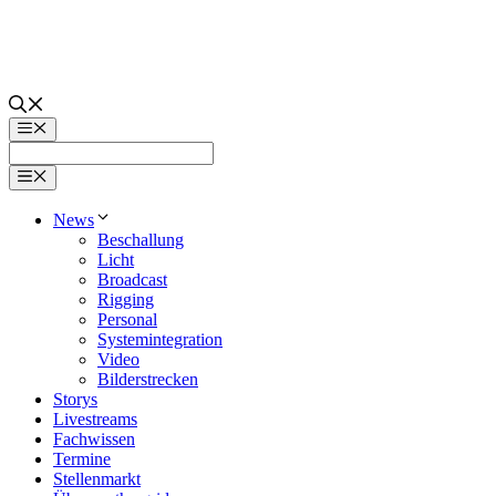
Zum
Inhalt
springen
Menü
Menü
News
Beschallung
Licht
Broadcast
Rigging
Personal
Systemintegration
Video
Bilderstrecken
Storys
Livestreams
Fachwissen
Termine
Stellenmarkt