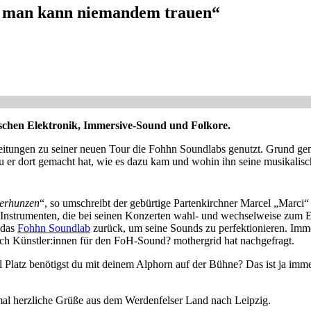
 man kann niemandem trauen“
schen Elektronik, Immersive-Sound und Folkore.
itungen zu seiner neuen Tour die Fohhn Soundlabs genutzt. Grund ge
 er dort gemacht hat, wie es dazu kam und wohin ihn seine musikalisc
verhunzen
“, so umschreibt der gebürtige Partenkirchner Marcel „Marci“
 Instrumenten, die bei seinen Konzerten wahl- und wechselweise zum
 das
Fohhn Soundlab
zurück, um seine Sounds zu perfektionieren. Imm
 sich Künstler:innen für den FoH-Sound? mothergrid hat nachgefragt.
 Platz benötigst du mit deinem Alphorn auf der Bühne? Das ist ja imme
tmal herzliche Grüße aus dem Werdenfelser Land nach Leipzig.