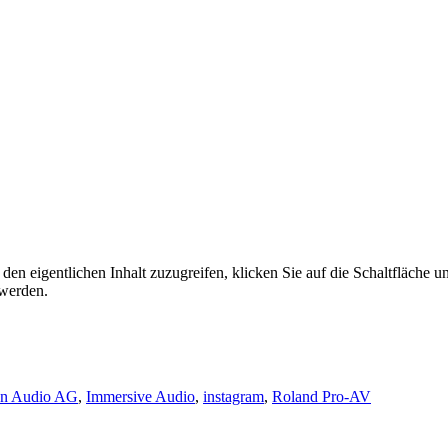
den eigentlichen Inhalt zuzugreifen, klicken Sie auf die Schaltfläche un
 werden.
n Audio AG
,
Immersive Audio
,
instagram
,
Roland Pro-AV