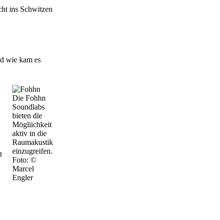
echt ins Schwitzen
nd wie kam es
Die Fohhn
Soundlabs
bieten die
Mögliichkeit
aktiv in die
Raumakustik
einzugreifen.
t
Foto: ©
Marcel
Engler