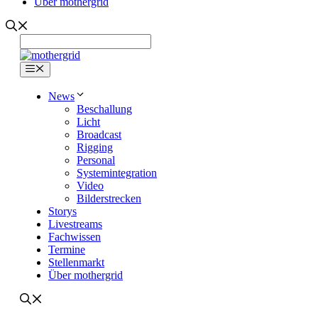
Über mothergrid
Menü
News
Beschallung
Licht
Broadcast
Rigging
Personal
Systemintegration
Video
Bilderstrecken
Storys
Livestreams
Fachwissen
Termine
Stellenmarkt
Über mothergrid