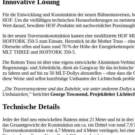
Innovative Lösung
Für die Entwicklung und Konstruktion der neuen Bühnentraversen, b
HOF. Um die vielfältigen technischen Herausforderungen zu meister
Wert darauf, bewährte HOF-Produkte mit nachweislicher Praxistauglic
In der neuen Traversenkonstruktion kamen eine modifizierte
HOFFORK 350-5 zum Einsatz. Herzstück ist die Mother Truss – eine 
Oberseite offen und kann rund 70 % der Höhe der Energiekettenspei
MLT THREE und HOFFORK 350-5.
Die Bottom Truss ist über eine eigens entwickelte Aluminium-Verbind
Begrenzungs- und Arbeitslicht, dient als Gangway für das technische 
zu fahren und auf bis zu 50 MLT-Dollys abzustellen – ohne dass die
diese Weise sind selbst kurzfristige Umbauten der Lichttechnik probl
„Die Traversensysteme und das Zubehör, wie unter anderem Dollys un
Umbauzeiten,“
berichtet
George Townsend, Projektleiter Lichttec
Technische Details
Jeder der fünf neu entwickelten Battens misst 21 Meter und ist in dr
das Gesamtgewicht der Konstruktion um ca. ein Drittel von rund 7,9
Traversenkonstruktion von 4,7 Metern auf 4 Meter verringert, bei e