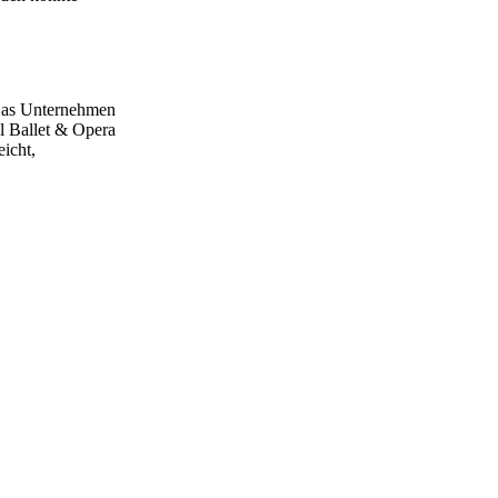
 Das Unternehmen
l Ballet & Opera
eicht,
Nächster Beitrag
ape in die
Zukunft