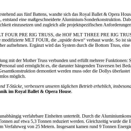
estehend aus fünf Battens, wandte sich das Royal Ballet & Opera Hou
n, entstand eine maßgeschneiderte Aluminium-Sonderkonstruktion. Dab
hkeit einzusetzen und zugleich alle projektspezifischen Anforderungen 
 HOF MLT FOUR PRE RIG TRUSS, die HOF MLT THREE PRE RIG TRUS
modifizierte MLT FOUR, die „upside down“ verbaut wurde. So ist sie
cher aufnehmen. Ergänzt wird das System durch die Bottom Truss, ein
ung mit der Mother Truss verbunden und erfüllt mehrere Funktionen: Si
Personal und ermöglicht es, die darunter hängenden Traversen bei Beda
 Gesamtkonstruktion demontiert werden muss oder die Dollys überlaste
emlos möglich.
d T-Stücke, verbessern unseren täglichen Betrieb erheblich, insbeson
hnik im Royal Ballet & Opera House
.
ei unabhängig verfahrbare Einheiten unterteilt. Durch die Aluminiumkon
 Tonnen auf etwa 5,3 Tonnen reduziert werden. Gleichzeitig wurde die
inem Verfahrweg von 25 Metern. Insgesamt kamen rund 9 Tonnen Energi