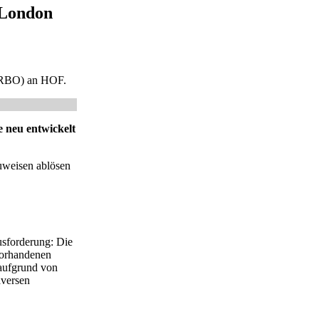
 London
 (RBO) an HOF.
 neu entwickelt
uweisen ablösen
usforderung: Die
vorhandenen
 aufgrund von
aversen