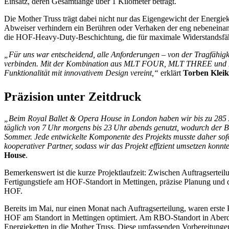
Einsatz, deren Gesamtlänge über 1 Kilometer beträgt.
Die Mother Truss trägt dabei nicht nur das Eigengewicht der Energiek
Abweiser verhindern ein Berühren oder Verhaken der eng nebeneinan
die HOF-Heavy-Duty-Beschichtung, die für maximale Widerstandsfähi
„Für uns war entscheidend, alle Anforderungen – von der Tragfähig
verbinden. Mit der Kombination aus MLT FOUR, MLT THREE und H
Funktionalität mit innovativem Design vereint,“
erklärt
Torben Kleik
Präzision unter Zeitdruck
„Beim Royal Ballet & Opera House in London haben wir bis zu 285 
täglich von 7 Uhr morgens bis 23 Uhr abends genutzt, wodurch der Bet
Sommer. Jede entwickelte Komponente des Projekts musste daher sofo
kooperativer Partner, sodass wir das Projekt effizient umsetzen konnt
House
.
Bemerkenswert ist die kurze Projektlaufzeit: Zwischen Auftragserte
Fertigungstiefe am HOF-Standort in Mettingen, präzise Planung un
HOF.
Bereits im Mai, nur einen Monat nach Auftragserteilung, waren erste
HOF am Standort in Mettingen optimiert. Am RBO-Standort in Aberdare
Energieketten in die Mother Truss. Diese umfassenden Vorbereitungen