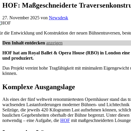
HOF: Maßgeschneiderte Traversenkonstru
27. November 2025
von
Newsdesk
ür die Entwicklung und Konstruktion der neuen Bühnentraversen, best
Den Inhalt entdecken
anzeigen
HOF hat am Royal Ballet & Opera House (RBO) in London eine m
und produziert.
Das Projekt vereint hohe Tragfähigkeit mit minimalem Eigengewicht 
können.
Komplexe Ausgangslage
Als eines der fünf weltweit renommiertesten Opernhäuser stand das t
wachsenden Lastanforderungen moderner Bühnen- und Lichttechnik un
Seilzüge, die jeweils 420 Kilogramm Last aufnehmen können, schlic
baulichen Gegebenheiten oberhalb der Bühne begrenzt. Unter diese
notwendig – eine Aufgabe, die
HOF
mit maßgeschneiderten Lösungen