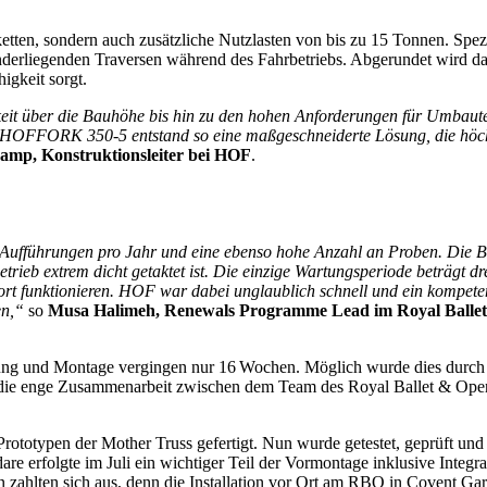
etten, sondern auch zusätzliche Nutzlasten von bis zu 15 Tonnen. Spezi
derliegenden Traversen während des Fahrbetriebs. Abgerundet wird d
gkeit sorgt.
keit über die Bauhöhe bis hin zu den hohen Anforderungen für Umbaute
OFFORK 350-5 entstand so eine maßgeschneiderte Lösung, die höc
amp, Konstruktionsleiter bei HOF
.
Aufführungen pro Jahr und eine ebenso hohe Anzahl an Proben. Die B
rieb extrem dicht getaktet ist. Die einzige Wartungsperiode beträgt d
rt funktionieren. HOF war dabei unglaublich schnell und ein kompete
en,“
so
Musa Halimeh, Renewals Programme Lead im Royal Balle
ilung und Montage vergingen nur 16 Wochen. Möglich wurde dies durch
d die enge Zusammenarbeit zwischen dem Team des Royal Ballet & Op
 Prototypen der Mother Truss gefertigt. Nun wurde getestet, geprüft un
 erfolgte im Juli ein wichtiger Teil der Vormontage inklusive Integra
 zahlten sich aus, denn die Installation vor Ort am RBO in Covent Ga