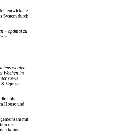
ell entwickelte
as System durch
n – optimal zu
hste
attens werden
rei Wochen im
nter sowie
t & Opera
 die hohe
era House und
d gemeinsam mit
tion der
rden konnte