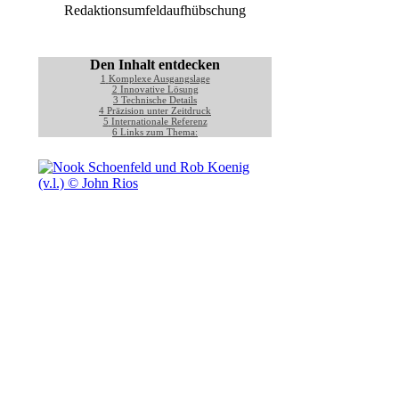
Redaktionsumfeldaufhübschung
Den Inhalt entdecken
1
Komplexe Ausgangslage
2
Innovative Lösung
3
Technische Details
4
Präzision unter Zeitdruck
5
Internationale Referenz
6
Links zum Thema: