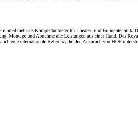
OF einmal mehr als Komplettanbieter für Theater- und Bühnentechnik.
rtigung, Montage und Abnahme alle Leistungen aus einer Hand. Das Roya
n auch eine internationale Referenz, die den Anspruch von HOF unterstr
ro-
CULTVR startet mit d&b Soundsc