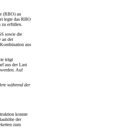
se (RBO) an
ei legte das RBO
zu erfüllen.
S sowie die
 an der
e Kombination aus
e trägt
rf aus der Last
t werden. Auf
dere während der
struktion konnte
 Bauhöhe der
eketten zum