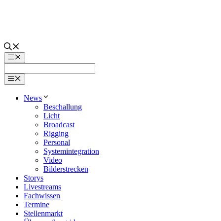
Zum
Inhalt
springen
Menü
Menü
News
Beschallung
Licht
Broadcast
Rigging
Personal
Systemintegration
Video
Bilderstrecken
Storys
Livestreams
Fachwissen
Termine
Stellenmarkt