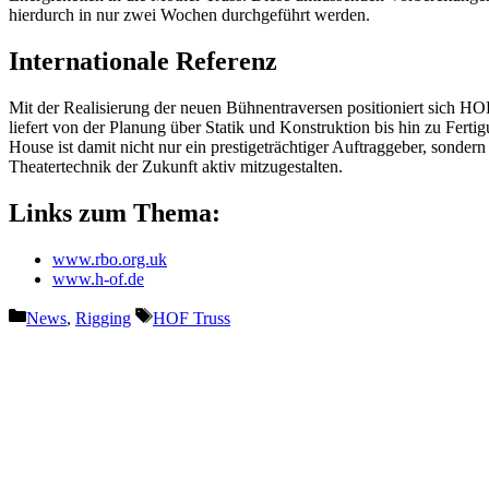
hierdurch in nur zwei Wochen durchgeführt werden.
Internationale Referenz
Mit der Realisierung der neuen Bühnentraversen positioniert sich H
liefert von der Planung über Statik und Konstruktion bis hin zu Fe
House ist damit nicht nur ein prestigeträchtiger Auftraggeber, sonder
Theatertechnik der Zukunft aktiv mitzugestalten.
Links zum Thema:
www.rbo.org.uk
www.h-of.de
Kategorien
Schlagwörter
News
,
Rigging
HOF Truss
Vorheriger Beitrag
Level 42: The World Machine auf Tour mit Elect
Voice und Dynacord