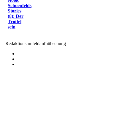
Nook
Schoenfelds
Stories
(8): Der
Trottel
sein
Redaktionsumfeldaufhübschung