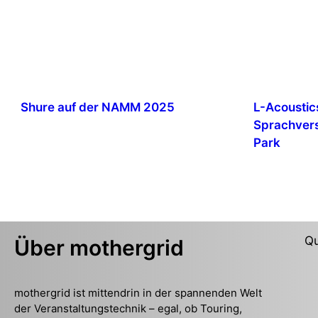
Shure auf der NAMM 2025
L-Acoustics
Sprachvers
Park
Qu
Über mothergrid
mothergrid ist mittendrin in der spannenden Welt
der Veranstaltungstechnik – egal, ob Touring,