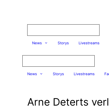
Zum
Inhalt
springen
News
Storys
Livestreams
News
Storys
Livestreams
Fa
Arne Deterts ver