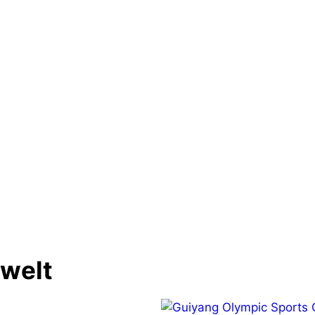
Nächster 
#lauter werden: Interview mit L
m
Oliver 
nwelt