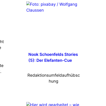
ht
e
Nook Schoenfelds Stories
(5): Der Elefanten-Cue
te
.
Redaktionsumfeldaufhübsc
hung