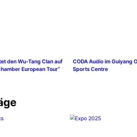
tet den Wu-Tang Clan auf
CODA Audio im Guiyang 
 Chamber European Tour“
Sports Centre
äge