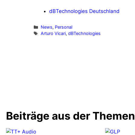
dBTechnologies Deutschland
Kategorien
News
,
Personal
Schlagwörter
Arturo Vicari
,
dBTechnologies
Vorheriger Beitrag
Sennheiser HD 25 BLUE Kopfhörer i
Sonderangebot
Beiträge aus der Theme