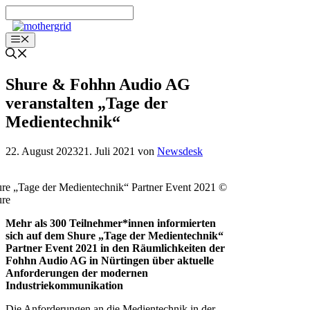
Zum
Inhalt
springen
Menü
Shure & Fohhn Audio AG
veranstalten „Tage der
Medientechnik“
22. August 2023
21. Juli 2021
von
Newsdesk
re „Tage der Medientechnik“ Partner Event 2021 ©
ure
Mehr als 300 Teilnehmer*innen informierten
sich auf dem Shure „Tage der Medientechnik“
Partner Event 2021 in den Räumlichkeiten der
Fohhn Audio AG in Nürtingen über aktuelle
Anforderungen der modernen
Industriekommunikation
Die Anforderungen an die Medientechnik in der