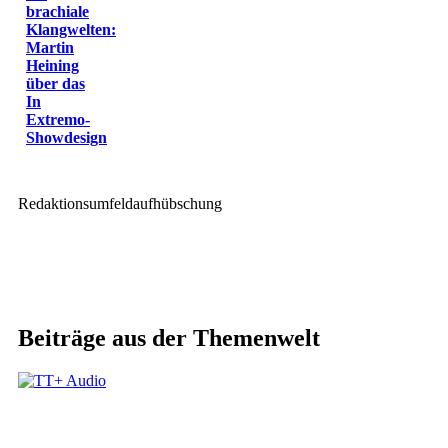
brachiale
Klangwelten:
Martin
Heining
über das
In
Extremo-
Showdesign
Redaktionsumfeldaufhübschung
Beiträge aus der Themenwelt