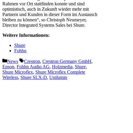
Rahmen vor Ort stattfinden konnte und sind
optimistisch, auch in Zukunft wieder mehr mit
Partnern und Kunden in dieser Form im Austausch
bleiben zu können“, so Christoph Neumeyer,
Director Integrated Systems Sales bei Shure.
Weitere Informationen:
Shure
Fohhn
Kategorien
Schlagwörter
News
Crestron
,
Crestron Germany GmbH
,
Epson
,
Fohhn Audio AG
,
Holzmedia
,
Shure
,
Shure Microflex
,
Shure Microflex Complete
Wireless
,
Shure SLX-D
,
Unilumin
Vorheriger Beitrag
grandMA3 onPC rack-unit für
Installationen vorgestellt
Nächster Beitrag