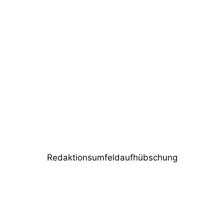
Vorheriger Beitrag
Global Truss bei der Eröffnung der neuen
Räumlichkeiten von session pro
Nächster Beitrag
LichtUnit für den „Made for More Award“
2019
Redaktionsumfeldaufhübschung