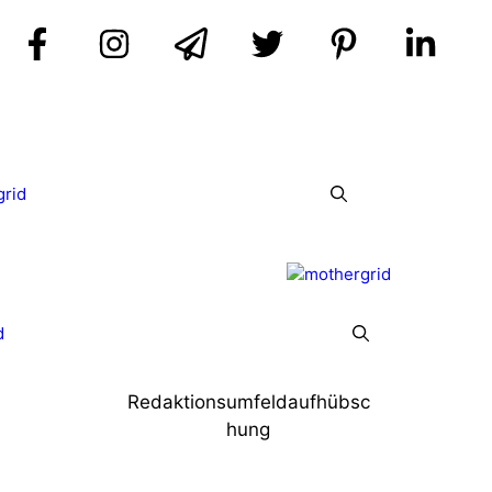
grid
d
Redaktionsumfeldaufhübsc
hung