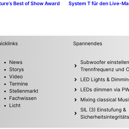
ture’s Best of Show Award
System T für den Live-Ma
icklinks
Spannendes
News
Subwoofer einstellen
Storys
Trennfrequenz und C
Video
LED Lights & Dimmin
Termine
LEDs dimmen via P
Stellenmarkt
Fachwissen
Mixing classical Musi
Licht
SIL (3) Einstufung &
Sicherheitsintegrität