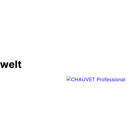
Nächster 
GLP FUSION Creos bei Austrian Mo
nwelt