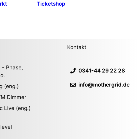
rkt
Ticketshop
Kontakt
 - Phase,
0341-44 29 22 28
o.
info@mothergrid.de
g (eng.)
WM Dimmer
c Live (eng.)
slevel