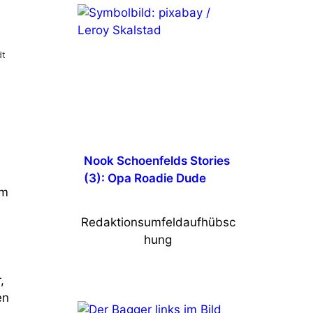
Nook Schoenfelds Stories
(3): Opa Roadie Dude
um
Redaktionsumfeldaufhübsc
hung
,
en