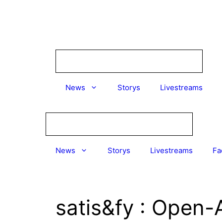
Zum
Inhalt
springen
News
Storys
Livestreams
News
Storys
Livestreams
Fa
satis&fy : Open-A