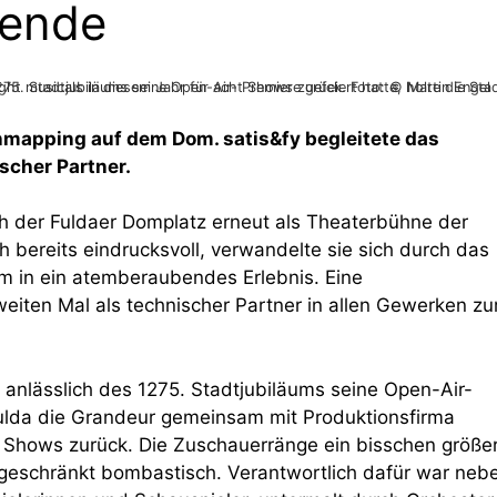
sende
, holte die Stadt Fulda die Grandeur gemeinsam mit Produktionsfirma spotlight musicals in diesem Jahr für acht Shows zurück. Foto: © Martin Engel
mapping auf dem Dom. satis&fy begleitete das
scher Partner.
h der Fuldaer Domplatz erneut als Theaterbühne der
ich bereits eindrucksvoll, verwandelte sie sich durch das
m in ein atemberaubendes Erlebnis. Eine
eiten Mal als technischer Partner in allen Gewerken z
anlässlich des 1275. Stadtjubiläums seine Open-Air-
 Fulda die Grandeur gemeinsam mit Produktionsfirma
ht Shows zurück. Die Zuschauerränge ein bisschen größer
ingeschränkt bombastisch. Verantwortlich dafür war neb