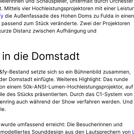
elerinnen und Schauspieler, untermalt durch Orchester
 Mittels vier Hochleistungsprojektoren mit einer Leistu
fy
die Außenfassade des Hohen Doms zu Fulda in einen
 passend zum Stück veränderte. Zwei der Projektoren
e kurze Distanz zwischen Aufhängung und
 in die Domstadt
&fy-Bestand setzte sich so ein Bühnenbild zusammen,
der Domstadt einfügte. Weiteres Highlight: Das runde
 von einem 50k-ANSI-Lumen-Hochleistungsprojektor, auf
eile des Stücks präsentierten. Durch das C1-System von
senring auch während der Show verfahren werden. Und
le.
“ wurde umfassend erreicht: Die Besucherinnen und
l modelliertes Sounddesign aus den Lautsprechern von