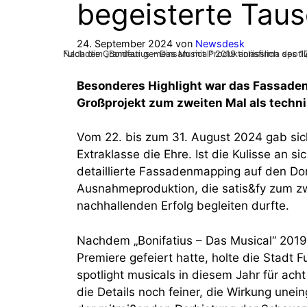
begeisterte Tau
24. September 2024
von
Newsdesk
Nachdem „Bonifatius – Das Musical“ 2019 anlässlich des 1275. Stadtjubiläums seine Open-Air- Premiere gefeiert hatte
Besonderes Highlight war das Fassaden
Großprojekt zum zweiten Mal als techni
Vom 22. bis zum 31. August 2024 gab sic
Extraklasse die Ehre. Ist die Kulisse an s
detaillierte Fassadenmapping auf den Do
Ausnahmeproduktion, die satis&fy zum zw
nachhallenden Erfolg begleiten durfte.
Nachdem „Bonifatius – Das Musical“ 2019 
Premiere gefeiert hatte, holte die Stadt
spotlight musicals in diesem Jahr für ac
die Details noch feiner, die Wirkung une