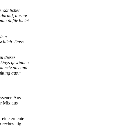
ersönlicher
 darauf, unsere
nau dafür bietet
 dem
schlich. Dass
il dieses
o-Days gewinnen
ntensiv aus und
altung aus.“
ssener. Aus
er Mix aus
f eine erneute
rechtzeitig