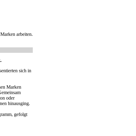
 Marken arbeiten.
.
entierten sich in
enen Marken
. Gemeinsam
ion oder
onen hinausging.
gramm, gefolgt