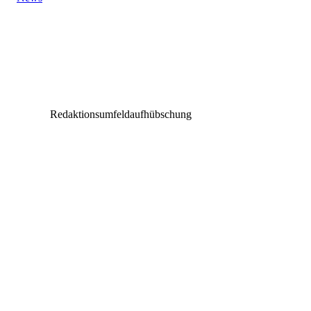
Vorheriger Beitrag
SL Systems GmbH und OKG-AV GmbH schließ
Kooperationsvertrag
Redaktionsumfeldaufhübschung