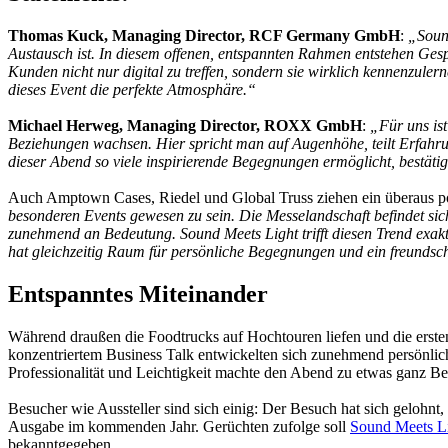
Thomas Kuck, Managing Director, RCF Germany GmbH
:
„Sound
Austausch ist. In diesem offenen, entspannten Rahmen entstehen Gesprä
Kunden nicht nur digital zu treffen, sondern sie wirklich kennenzule
dieses Event die perfekte Atmosphäre.“
Michael Herweg, Managing Director, ROXX GmbH
:
„Für uns ist
Beziehungen wachsen. Hier spricht man auf Augenhöhe, teilt Erfahr
dieser Abend so viele inspirierende Begegnungen ermöglicht, bestäti
Auch Amptown Cases, Riedel und Global Truss ziehen ein überaus po
besonderen Events gewesen zu sein. Die Messelandschaft befindet si
zunehmend an Bedeutung. Sound Meets Light trifft diesen Trend exakt.
hat gleichzeitig Raum für persönliche Begegnungen und ein freundsc
Entspanntes Miteinander
Während draußen die Foodtrucks auf Hochtouren liefen und die erste
konzentriertem Business Talk entwickelten sich zunehmend persönlic
Professionalität und Leichtigkeit machte den Abend zu etwas ganz B
Besucher wie Aussteller sind sich einig: Der Besuch hat sich gelohnt, i
Ausgabe im kommenden Jahr. Gerüchten zufolge soll
Sound Meets L
bekanntgegeben.