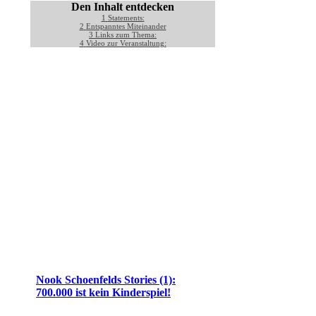
Den Inhalt entdecken
1
Statements:
2
Entspanntes Miteinander
3
Links zum Thema:
4
Video zur Veranstaltung:
Nook Schoenfelds Stories (1):
700.000 ist kein Kinderspiel!