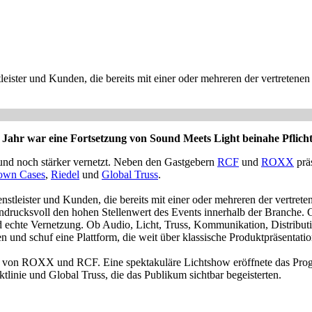
ister und Kunden, die bereits mit einer oder mehreren der vertretenen
ahr war eine Fortsetzung von Sound Meets Light beinahe Pflicht
r und noch stärker vernetzt. Neben den Gastgebern
RCF
und
ROXX
präs
own Cases
,
Riedel
und
Global Truss
.
tleister und Kunden, die bereits mit einer oder mehreren der vertret
eindrucksvoll den hohen Stellenwert des Events innerhalb der Branche
nd echte Vernetzung. Ob Audio, Licht, Truss, Kommunikation, Distribut
 und schuf eine Plattform, die weit über klassische Produktpräsentati
s von ROXX und RCF. Eine spektakuläre Lichtshow eröffnete das Pro
tlinie und Global Truss, die das Publikum sichtbar begeisterten.