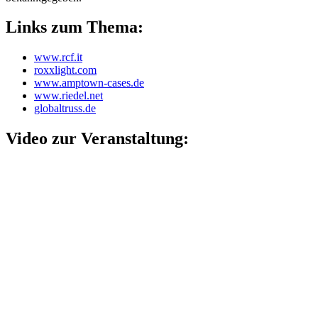
Links zum Thema:
www.rcf.it
roxxlight.com
www.amptown-cases.de
www.riedel.net
globaltruss.de
Video zur Veranstaltung: