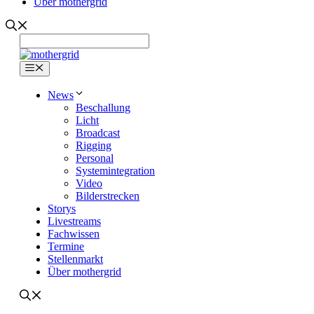
Über mothergrid
Menü
News
Beschallung
Licht
Broadcast
Rigging
Personal
Systemintegration
Video
Bilderstrecken
Storys
Livestreams
Fachwissen
Termine
Stellenmarkt
Über mothergrid