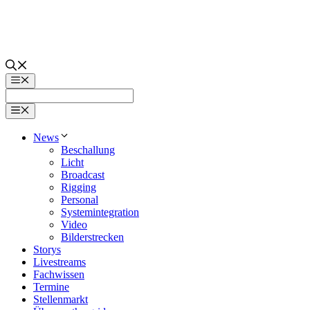
Zum
Inhalt
springen
Menü
Menü
News
Beschallung
Licht
Broadcast
Rigging
Personal
Systemintegration
Video
Bilderstrecken
Storys
Livestreams
Fachwissen
Termine
Stellenmarkt