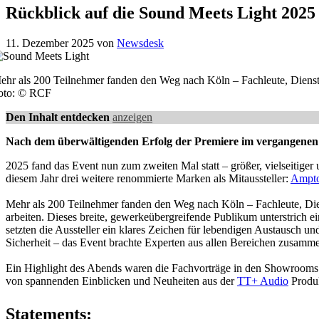
Rückblick auf die Sound Meets Light 2025
11. Dezember 2025
von
Newsdesk
ehr als 200 Teilnehmer fanden den Weg nach Köln – Fachleute, Dienstle
oto: © RCF
Den Inhalt entdecken
anzeigen
Nach dem überwältigenden Erfolg der Premiere im vergangenen J
2025 fand das Event nun zum zweiten Mal statt – größer, vielseitige
diesem Jahr drei weitere renommierte Marken als Mitaussteller:
Ampt
Mehr als 200 Teilnehmer fanden den Weg nach Köln – Fachleute, Diens
arbeiten. Dieses breite, gewerkeübergreifende Publikum unterstrich 
setzten die Aussteller ein klares Zeichen für lebendigen Austausch u
Sicherheit – das Event brachte Experten aus allen Bereichen zusammen
Ein Highlight des Abends waren die Fachvorträge in den Showroom
von spannenden Einblicken und Neuheiten aus der
TT+ Audio
Produk
Statements: