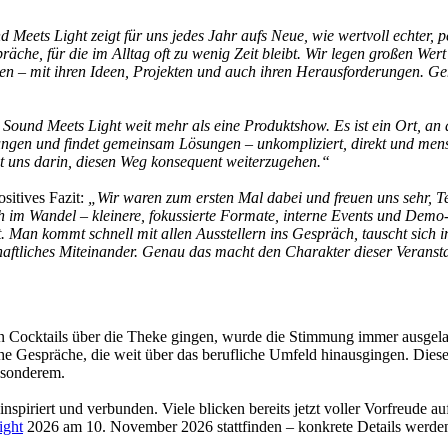
 Meets Light zeigt für uns jedes Jahr aufs Neue, wie wertvoll echter, p
che, für die im Alltag oft zu wenig Zeit bleibt. Wir legen großen Wert
rnen – mit ihren Ideen, Projekten und auch ihren Herausforderungen. Ge
 Sound Meets Light weit mehr als eine Produktshow. Es ist ein Ort, an
ungen und findet gemeinsam Lösungen – unkompliziert, direkt und men
gt uns darin, diesen Weg konsequent weiterzugehen.“
sitives Fazit:
„Wir waren zum ersten Mal dabei und freuen uns sehr, Te
ch im Wandel – kleinere, fokussierte Formate, interne Events und Dem
 Man kommt schnell mit allen Ausstellern ins Gespräch, tauscht sich i
haftliches Miteinander. Genau das macht den Charakter dieser Veranst
n Cocktails über die Theke gingen, wurde die Stimmung immer ausgela
he Gespräche, die weit über das berufliche Umfeld hinausgingen. Dies
esonderem.
nspiriert und verbunden. Viele blicken bereits jetzt voller Vorfreude au
ight
2026 am 10. November 2026 stattfinden – konkrete Details werden 