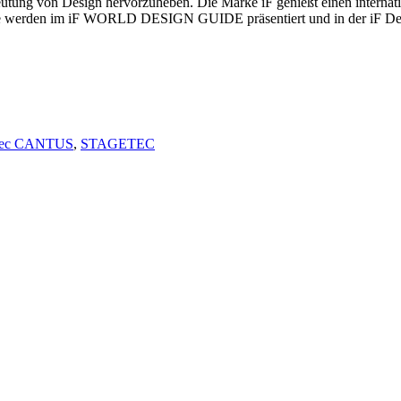
deutung von Design hervorzuheben. Die Marke iF genießt einen internat
räge werden im iF WORLD DESIGN GUIDE präsentiert und in der iF D
Tec CANTUS
,
STAGETEC
VPLT fordert Finanzhilf
Veranstaltu