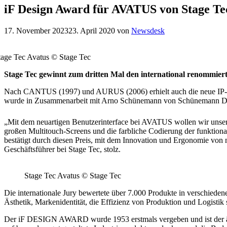
iF Design Award für AVATUS von Stage Te
17. November 2023
23. April 2020
von
Newsdesk
tage Tec Avatus © Stage Tec
Stage Tec gewinnt zum dritten Mal den international renommi
Nach CANTUS (1997) und AURUS (2006) erhielt auch die neue IP-K
wurde in Zusammenarbeit mit Arno Schünemann von Schünemann Desi
„Mit dem neuartigen Benutzerinterface bei AVATUS wollen wir unse
großen Multitouch-Screens und die farbliche Codierung der funktionale
bestätigt durch diesen Preis, mit dem Innovation und Ergonomie von
Geschäftsführer bei Stage Tec, stolz.
Stage Tec Avatus © Stage Tec
Die internationale Jury bewertete über 7.000 Produkte in verschiede
Ästhetik, Markenidentität, die Effizienz von Produktion und Logisti
Der iF DESIGN AWARD wurde 1953 erstmals vergeben und ist der älte