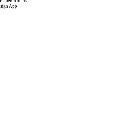
ionalen Ruf als
esign App
Nächster Beitrag
en für die
ngsbranche