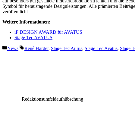
auf besonders gut gestaltete Industrieprodukte zu lenken und die Be
Symbol für herausragende Designleistungen. Alle prämierten Beit
veröffentlicht.
Weitere Informationen:
iF DESIGN AWARD für AVATUS
Stage Tec AVATUS
Kategorien
Schlagwörter
News
René Harder
,
Stage Tec Aurus
,
Stage Tec Avatus
,
Stage 
Vorheriger Beitrag
Interview: Erhard Grundl (B90/Grüne, MdB)
Redaktionsumfeldaufhübschung