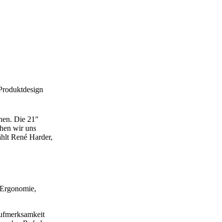
Produktdesign
hen. Die 21″
ehen wir uns
ählt René Harder,
, Ergonomie,
Aufmerksamkeit