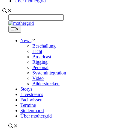
Über mothergrid
Menü
News
Beschallung
Licht
Broadcast
Rigging
Personal
Systemintegration
Video
Bilderstrecken
Storys
Livestreams
Fachwissen
Termine
Stellenmarkt
Über mothergrid