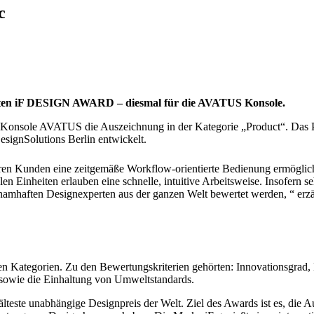
c
erten iF DESIGN AWARD – diesmal für die AVATUS Konsole.
onsole AVATUS die Auszeichnung in der Kategorie „Product“. Das 
gnSolutions Berlin entwickelt.
ren Kunden eine zeitgemäße Workflow-orientierte Bedienung ermöglic
n Einheiten erlauben eine schnelle, intuitive Arbeitsweise. Insofern s
 namhaften Designexperten aus der ganzen Welt bewertet werden, “ erz
nen Kategorien. Zu den Bewertungskriterien gehörten: Innovationsgrad
k sowie die Einhaltung von Umweltstandards.
ste unabhängige Designpreis der Welt. Ziel des Awards ist es, die 