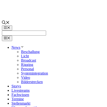
Zum
Inhalt
springen
Menü
Menü
News
Beschallung
Licht
Broadcast
Rigging
Personal
Systemintegration
Video
Bilderstrecken
Storys
Livestreams
Fachwissen
Termine
Stellenmarkt