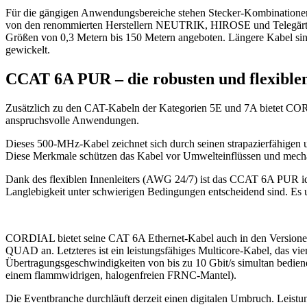
Für die gängigen Anwendungsbereiche stehen Stecker-Kombination
von den renommierten Herstellern NEUTRIK, HIROSE und Telegärtn
Größen von 0,3 Metern bis 150 Metern angeboten. Längere Kabel 
gewickelt.
CCAT 6A PUR – die robusten und flexiblen
Zusätzlich zu den CAT-Kabeln der Kategorien 5E und 7A bietet C
anspruchsvolle Anwendungen.
Dieses 500-MHz-Kabel zeichnet sich durch seinen strapazierfähigen 
Diese Merkmale schützen das Kabel vor Umwelteinflüssen und mechani
Dank des flexiblen Innenleiters (AWG 24/7) ist das CCAT 6A PUR ide
Langlebigkeit unter schwierigen Bedingungen entscheidend sind. Es u
CORDIAL bietet seine CAT 6A Ethernet-Kabel auch in den Vers
QUAD an. Letzteres ist ein leistungsfähiges Multicore-Kabel, das v
Übertragungsgeschwindigkeiten von bis zu 10 Gbit/s simultan bedie
einem flammwidrigen, halogenfreien FRNC-Mantel).
Die Eventbranche durchläuft derzeit einen digitalen Umbruch. Leistu