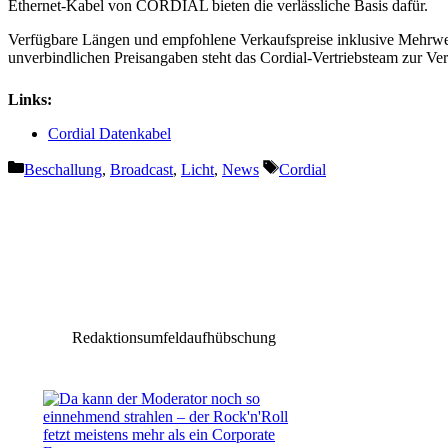
Ethernet-Kabel von CORDIAL bieten die verlässliche Basis dafür.
Verfügbare Längen und empfohlene Verkaufspreise inklusive Mehrwert
unverbindlichen Preisangaben steht das Cordial-Vertriebsteam zur Ve
Links:
Cordial Datenkabel
Kategorien
Schlagwörter
Beschallung
,
Broadcast
,
Licht
,
News
Cordial
Vorheriger Beitrag
Timo Bittner präsentiert „viele“
Redaktionsumfeldaufhübschung