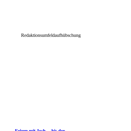
Redaktionsumfeldaufhübschung
Feiern mit Josh. – bis der