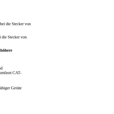
 die Stecker von
 höhere
nd
 umfasst CAT-
ähiger Geräte