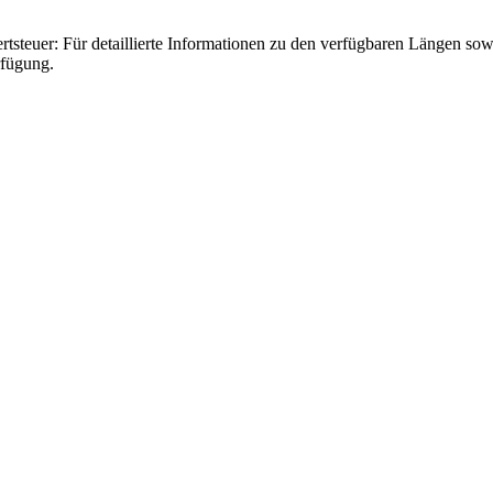
steuer: Für detaillierte Informationen zu den verfügbaren Längen sow
rfügung.
Ein Leben für den guten Ton: „Vier” 
no, not anoth