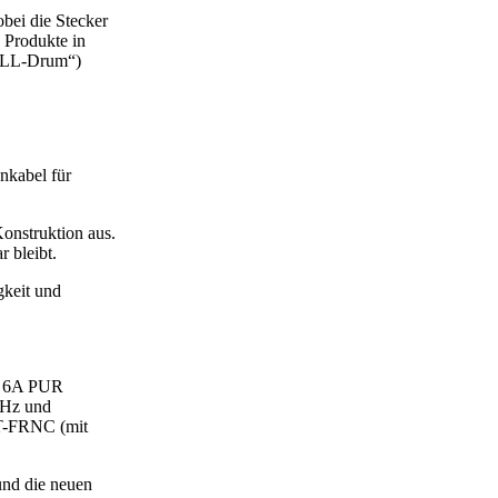
ei die Stecker
 Produkte in
HILL-Drum“)
nkabel für
onstruktion aus.
 bleibt.
gkeit und
T 6A PUR
MHz und
ST-FRNC (mit
und die neuen