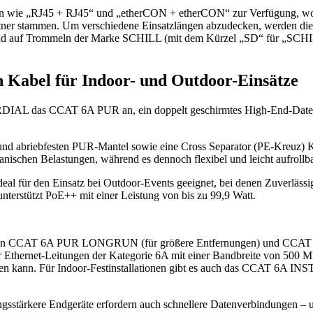
en wie „RJ45 + RJ45“ und „etherCON + etherCON“ zur Verfügung, wob
er stammen. Um verschiedene Einsatzlängen abzudecken, werden die
sind auf Trommeln der Marke SCHILL (mit dem Kürzel „SD“ für „SC
 Kabel für Indoor- und Outdoor-Einsätze
ORDIAL das CCAT 6A PUR an, ein doppelt geschirmtes High-End-Date
und abriebfesten PUR-Mantel sowie eine Cross Separator (PE-Kreuz) K
schen Belastungen, während es dennoch flexibel und leicht aufrollbar
al für den Einsatz bei Outdoor-Events geeignet, bei denen Zuverlässi
nterstützt PoE++ mit einer Leistung von bis zu 99,9 Watt.
ionen CCAT 6A PUR LONGRUN (für größere Entfernungen) und CCA
ier Ethernet-Leitungen der Kategorie 6A mit einer Bandbreite von 500 
nen kann. Für Indoor-Festinstallationen gibt es auch das CCAT 6A IN
ngsstärkere Endgeräte erfordern auch schnellere Datenverbindungen – 