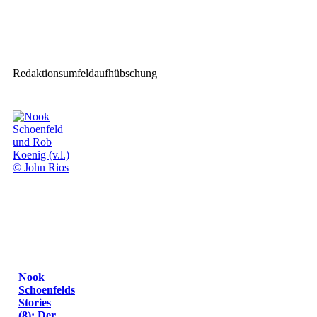
NicLen investiert in Cameo
Light
Redaktionsumfeldaufhübschung
Nook
Schoenfelds
Stories
(8): Der