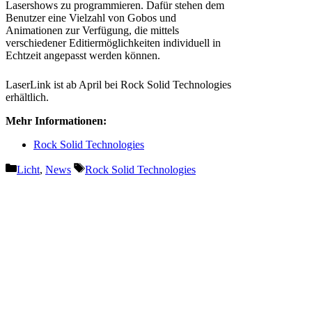
Lasershows zu programmieren. Dafür stehen dem
Benutzer eine Vielzahl von Gobos und
Animationen zur Verfügung, die mittels
verschiedener Editiermöglichkeiten individuell in
Echtzeit angepasst werden können.
LaserLink ist ab April bei Rock Solid Technologies
erhältlich.
Mehr Informationen:
Rock Solid Technologies
Kategorien
Schlagwörter
Licht
,
News
Rock Solid Technologies
Vorheriger Beitrag
SGM Messestand auf der
Prolight + Sound 2019
Nächster Beitrag