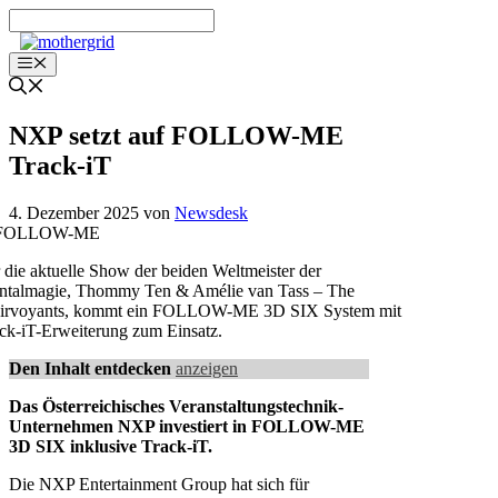
Zum
Inhalt
springen
Menü
NXP setzt auf FOLLOW-ME
Track-iT
4. Dezember 2025
von
Newsdesk
 die aktuelle Show der beiden Weltmeister der
talmagie, Thommy Ten & Amélie van Tass – The
airvoyants, kommt ein FOLLOW-ME 3D SIX System mit
ck-iT-Erweiterung zum Einsatz.
Den Inhalt entdecken
anzeigen
Das Österreichisches Veranstaltungstechnik-
Unternehmen NXP investiert in FOLLOW-ME
3D SIX inklusive Track-iT.
Die NXP Entertainment Group hat sich für