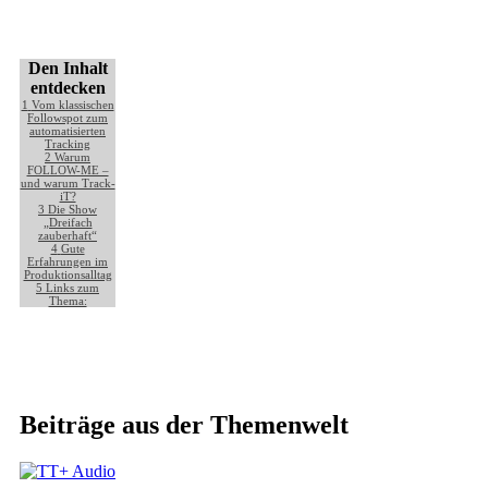
Den Inhalt
entdecken
1
Vom klassischen
Followspot zum
automatisierten
Tracking
2
Warum
FOLLOW-ME –
und warum Track-
iT?
3
Die Show
„Dreifach
zauberhaft“
4
Gute
Erfahrungen im
Produktionsalltag
5
Links zum
Thema:
Beiträge aus der Themenwelt