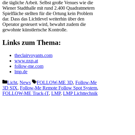
die tägliche Arbeit. Selbst große Venues wie die
Wiener Stadthalle mit rund 2.400 Quadratmetern
Spielfläche stellten für die Ortung kein Problem
dar. Dass das Lichtlevel weiterhin über den
Operator gesteuert wird, bewahrt zudem die
gewohnte künstlerische Kontrolle.
Links zum Thema:
theclairvoyants.com
www.nxp.at
follow-me.com
lmp.de
Kategorien
Schlagwörter
Licht
,
News
FOLLOW-ME 3D
,
Follow-Me
3D SIX
,
Follow-Me Remote Follow Spot System
,
FOLLOW-ME Track-iT
,
LMP
,
LMP Lichttechnik
Vorheriger Beitrag
GLPs impression X5 Wash auf
Erfolgskurs mit Sparks