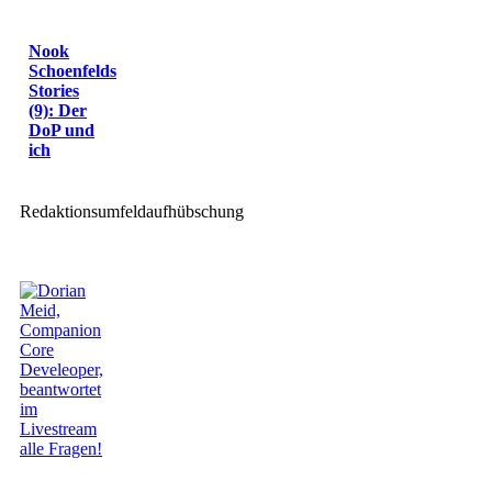
Nook
Schoenfelds
Stories
(9): Der
DoP und
ich
Redaktionsumfeldaufhübschung