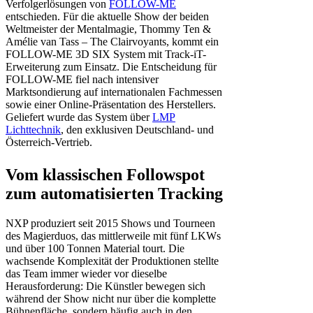
Verfolgerlösungen von
FOLLOW-ME
entschieden. Für die aktuelle Show der beiden
Weltmeister der Mentalmagie, Thommy Ten &
Amélie van Tass – The Clairvoyants, kommt ein
FOLLOW-ME 3D SIX System mit Track-iT-
Erweiterung zum Einsatz. Die Entscheidung für
FOLLOW-ME fiel nach intensiver
Marktsondierung auf internationalen Fachmessen
sowie einer Online-Präsentation des Herstellers.
Geliefert wurde das System über
LMP
Lichttechnik
, den exklusiven Deutschland- und
Österreich-Vertrieb.
Vom klassischen Followspot
zum automatisierten Tracking
NXP produziert seit 2015 Shows und Tourneen
des Magierduos, das mittlerweile mit fünf LKWs
und über 100 Tonnen Material tourt. Die
wachsende Komplexität der Produktionen stellte
das Team immer wieder vor dieselbe
Herausforderung: Die Künstler bewegen sich
während der Show nicht nur über die komplette
Bühnenfläche, sondern häufig auch in den