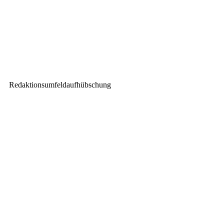
Nächster Beitrag
L-Acoustics beim ukrainischen
VYRII Festival
Redaktionsumfeldaufhübschung