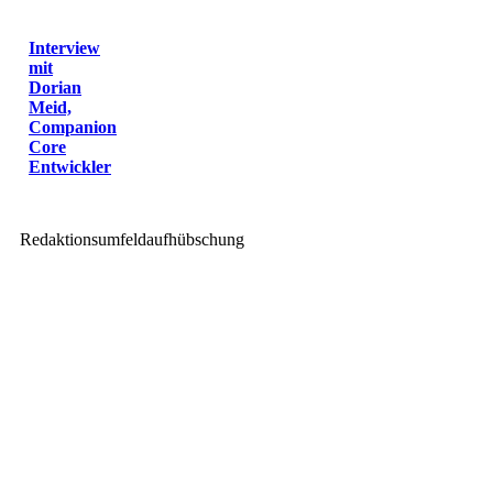
Interview
mit
Dorian
Meid,
Companion
Core
Entwickler
Redaktionsumfeldaufhübschung