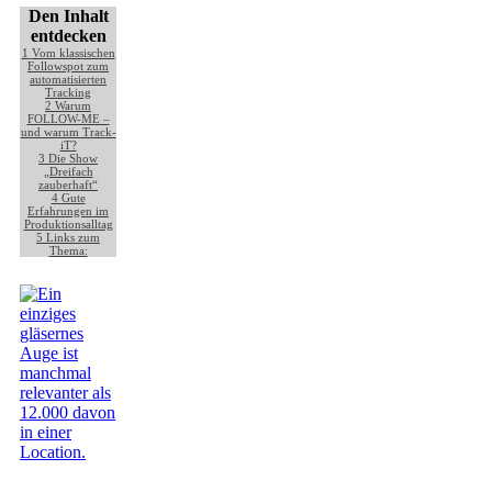
Den Inhalt
entdecken
1
Vom klassischen
Followspot zum
automatisierten
Tracking
2
Warum
FOLLOW-ME –
und warum Track-
iT?
3
Die Show
„Dreifach
zauberhaft“
4
Gute
Erfahrungen im
Produktionsalltag
5
Links zum
Thema: