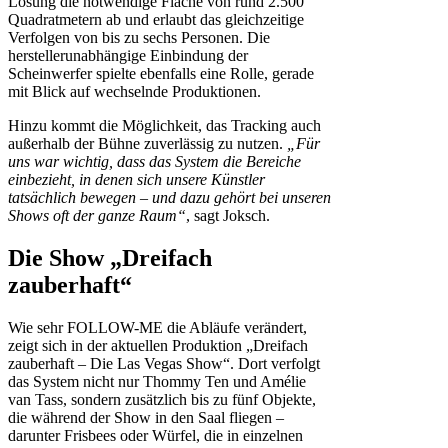
Lösung die notwendige Fläche von rund 2.500
Quadratmetern ab und erlaubt das gleichzeitige
Verfolgen von bis zu sechs Personen. Die
herstellerunabhängige Einbindung der
Scheinwerfer spielte ebenfalls eine Rolle, gerade
mit Blick auf wechselnde Produktionen.
Hinzu kommt die Möglichkeit, das Tracking auch
außerhalb der Bühne zuverlässig zu nutzen.
„Für
uns war wichtig, dass das System die Bereiche
einbezieht, in denen sich unsere Künstler
tatsächlich bewegen – und dazu gehört bei unseren
Shows oft der ganze Raum“
, sagt Joksch.
Die Show „Dreifach
zauberhaft“
Wie sehr FOLLOW-ME die Abläufe verändert,
zeigt sich in der aktuellen Produktion „Dreifach
zauberhaft – Die Las Vegas Show“. Dort verfolgt
das System nicht nur Thommy Ten und Amélie
van Tass, sondern zusätzlich bis zu fünf Objekte,
die während der Show in den Saal fliegen –
darunter Frisbees oder Würfel, die in einzelnen