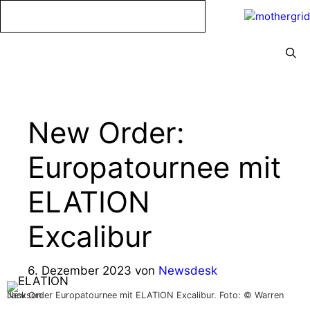
Zum
Inhalt
springen
Menü
New Order:
Europatournee mit
ELATION
Excalibur
6. Dezember 2023
von
Newsdesk
New Order Europatournee mit ELATION Excalibur. Foto: © Warren Jackson