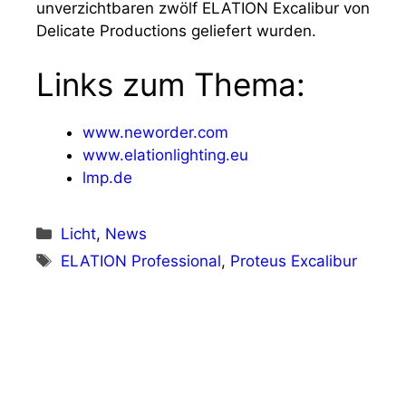
unverzichtbaren zwölf ELATION Excalibur von
Delicate Productions geliefert wurden.
Links zum Thema:
www.neworder.com
www.elationlighting.eu
lmp.de
Kategorien
Licht
,
News
Schlagwörter
ELATION Professional
,
Proteus Excalibur
Vorheriger Beitrag
Alligatoah: „Retour“ mit GLP