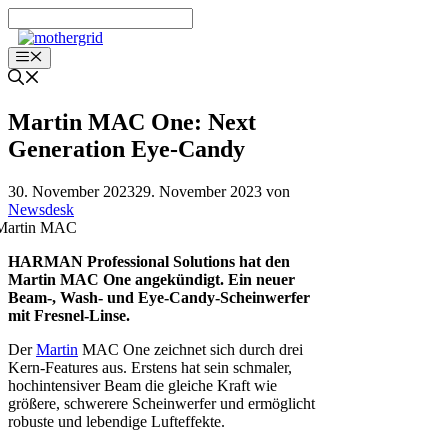
Zum
Inhalt
springen
Menü
Martin MAC One: Next
Generation Eye-Candy
30. November 2023
29. November 2023
von
Newsdesk
HARMAN Professional Solutions hat den
Martin MAC One angekündigt. Ein neuer
Beam-, Wash- und Eye-Candy-Scheinwerfer
mit Fresnel-Linse.
Der
Martin
MAC One zeichnet sich durch drei
Kern-Features aus. Erstens hat sein schmaler,
hochintensiver Beam die gleiche Kraft wie
größere, schwerere Scheinwerfer und ermöglicht
robuste und lebendige Lufteffekte.