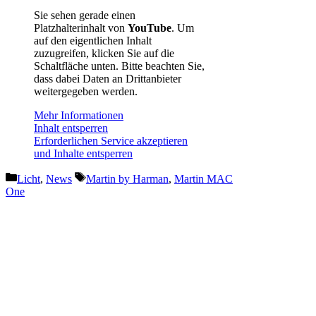
Sie sehen gerade einen
Platzhalterinhalt von
YouTube
. Um
auf den eigentlichen Inhalt
zuzugreifen, klicken Sie auf die
Schaltfläche unten. Bitte beachten Sie,
dass dabei Daten an Drittanbieter
weitergegeben werden.
Mehr Informationen
Inhalt entsperren
Erforderlichen Service akzeptieren
und Inhalte entsperren
Kategorien
Schlagwörter
Licht
,
News
Martin by Harman
,
Martin MAC
One
Vorheriger Beitrag
10. Rheingrün Open Air mit
CODA Audio