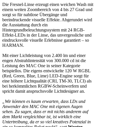
Die Fresnel-Linse erzeugt einen weichen Wash mit
einem weiten Zoombereich von 4 bis 27 Grad und
sorgt so für nahtlose Übergänge und
beeindruckende visuelle Effekte. Abgerundet wird
die Ausstattung durch ein
Hintergrundbeleuchtungssystem mit 24 RGB-
Effekt-LEDs in der Linse, das unvergessliche und
eindrucksvolle visuelle Erlebnisse garantiert – so
HARMAN.
Mit einer Lichtleistung von 2.400 lm und einer
engen Abstrahlintensität von 300.000 cd ist die
Leistung des MAC One in seiner Kategorie
beispiellos. Die eigens entwickelte 120 W RGBL
(Red, Green, Blue, Lime) LED-Engine sorgt für
eine höhere Lichtqualität (CRI, TM-30, TLCI) als
bei herkömmlichen RGBW-Scheinwerfern und
spricht damit anspruchsvolle Lichtdesigner an.
„Wir können es kaum erwarten, dass LDs und
Anwender den MAC One mit eigenen Augen
sehen. Zu sagen, dass er mit nichts anderem auf
dem Markt vergleichbar ist, ist wirklich eine
Untertreibung, da er so viel kreatives Potenzial in
ein so kompaktes Paket packt“
, sagt
Wouter