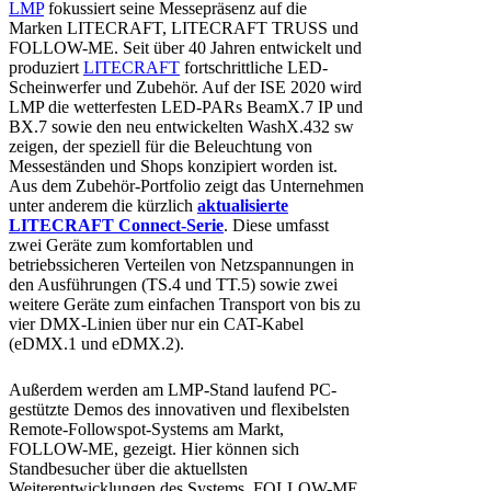
LMP
fokussiert seine Messepräsenz auf die
Marken LITECRAFT, LITECRAFT TRUSS und
FOLLOW-ME. Seit über 40 Jahren entwickelt und
produziert
LITECRAFT
fortschrittliche LED-
Scheinwerfer und Zubehör. Auf der ISE 2020 wird
LMP die wetterfesten LED-PARs BeamX.7 IP und
BX.7 sowie den neu entwickelten WashX.432 sw
zeigen, der speziell für die Beleuchtung von
Messeständen und Shops konzipiert worden ist.
Aus dem Zubehör-Portfolio zeigt das Unternehmen
unter anderem die kürzlich
aktualisierte
LITECRAFT Connect-Serie
. Diese umfasst
zwei Geräte zum komfortablen und
betriebssicheren Verteilen von Netzspannungen in
den Ausführungen (TS.4 und TT.5) sowie zwei
weitere Geräte zum einfachen Transport von bis zu
vier DMX-Linien über nur ein CAT-Kabel
(eDMX.1 und eDMX.2).
Außerdem werden am LMP-Stand laufend PC-
gestützte Demos des innovativen und flexibelsten
Remote-Followspot-Systems am Markt,
FOLLOW-ME, gezeigt. Hier können sich
Standbesucher über die aktuellsten
Weiterentwicklungen des Systems, FOLLOW-ME