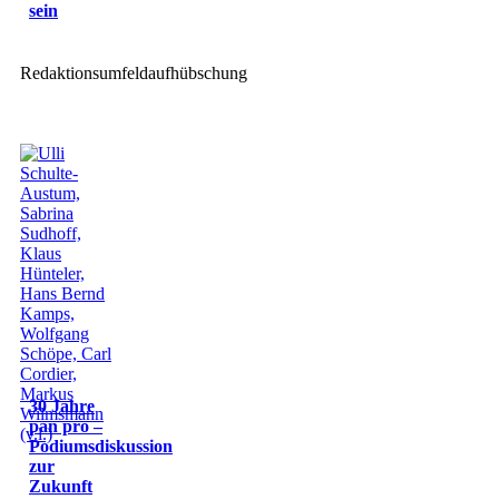
sein
Redaktionsumfeldaufhübschung
30 Jahre
pan pro –
Podiumsdiskussion
zur
Zukunft