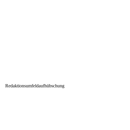
Vorheriger Beitrag
Area Four Industries präsentiert
MILOS Dächer
Nächster Beitrag
CADAC stellt neue Beam
Steering Lautsprecher vor
Redaktionsumfeldaufhübschung