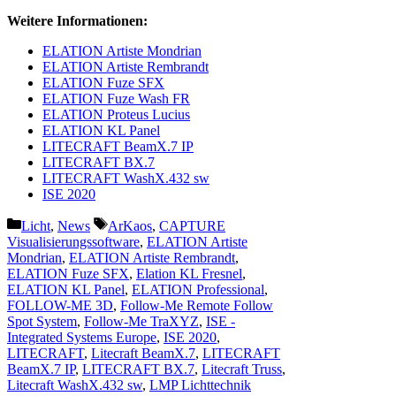
Weitere Informationen:
ELATION Artiste Mondrian
ELATION Artiste Rembrandt
ELATION Fuze SFX
ELATION Fuze Wash FR
ELATION Proteus Lucius
ELATION KL Panel
LITECRAFT BeamX.7 IP
LITECRAFT BX.7
LITECRAFT WashX.432 sw
ISE 2020
Kategorien
Schlagwörter
Licht
,
News
ArKaos
,
CAPTURE
Visualisierungssoftware
,
ELATION Artiste
Mondrian
,
ELATION Artiste Rembrandt
,
ELATION Fuze SFX
,
Elation KL Fresnel
,
ELATION KL Panel
,
ELATION Professional
,
FOLLOW-ME 3D
,
Follow-Me Remote Follow
Spot System
,
Follow-Me TraXYZ
,
ISE -
Integrated Systems Europe
,
ISE 2020
,
LITECRAFT
,
Litecraft BeamX.7
,
LITECRAFT
BeamX.7 IP
,
LITECRAFT BX.7
,
Litecraft Truss
,
Litecraft WashX.432 sw
,
LMP Lichttechnik