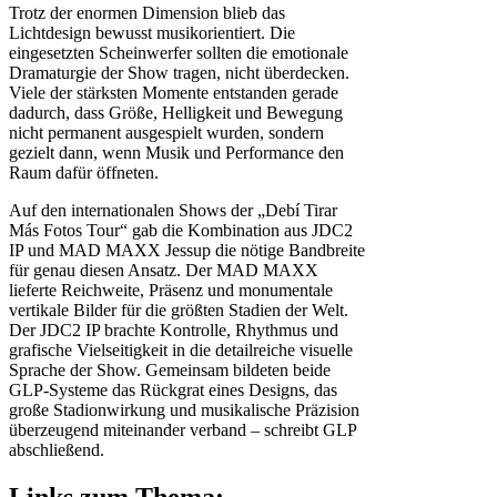
Trotz der enormen Dimension blieb das
Lichtdesign bewusst musikorientiert. Die
eingesetzten Scheinwerfer sollten die emotionale
Dramaturgie der Show tragen, nicht überdecken.
Viele der stärksten Momente entstanden gerade
dadurch, dass Größe, Helligkeit und Bewegung
nicht permanent ausgespielt wurden, sondern
gezielt dann, wenn Musik und Performance den
Raum dafür öffneten.
Auf den internationalen Shows der „Debí Tirar
Más Fotos Tour“ gab die Kombination aus JDC2
IP und MAD MAXX Jessup die nötige Bandbreite
für genau diesen Ansatz. Der MAD MAXX
lieferte Reichweite, Präsenz und monumentale
vertikale Bilder für die größten Stadien der Welt.
Der JDC2 IP brachte Kontrolle, Rhythmus und
grafische Vielseitigkeit in die detailreiche visuelle
Sprache der Show. Gemeinsam bildeten beide
GLP-Systeme das Rückgrat eines Designs, das
große Stadionwirkung und musikalische Präzision
überzeugend miteinander verband – schreibt GLP
abschließend.