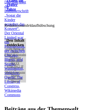
1920er bis
1940er
Jahre
Redaktionsumfeldaufhübschung
Den Inhalt
entdecken
1
Die Bühne im
Fokus
2
GLP als zentrales
Werkzeug
3
Der MAD
MAXX
4
Die JDC2 IP
5
Musikorientiertes
Design
6
Links zum
Thema:
Beiträge aus der Themenwelt