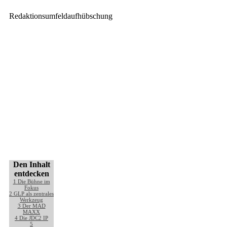
Redaktionsumfeldaufhübschung
Den Inhalt
entdecken
1
Die Bühne im
Fokus
2
GLP als zentrales
Werkzeug
3
Der MAD
MAXX
4
Die JDC2 IP
5