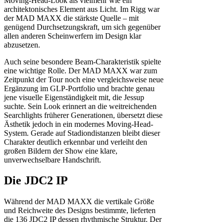
Moving-Head-Look als vielmehr wie ein
architektonisches Element aus Licht. Im Rigg war
der MAD MAXX die stärkste Quelle – mit
genügend Durchsetzungskraft, um sich gegenüber
allen anderen Scheinwerfern im Design klar
abzusetzen.
Auch seine besondere Beam-Charakteristik spielte
eine wichtige Rolle. Der MAD MAXX war zum
Zeitpunkt der Tour noch eine vergleichsweise neue
Ergänzung im GLP-Portfolio und brachte genau
jene visuelle Eigenständigkeit mit, die Jessup
suchte. Sein Look erinnert an die weitreichenden
Searchlights früherer Generationen, übersetzt diese
Ästhetik jedoch in ein modernes Moving-Head-
System. Gerade auf Stadiondistanzen bleibt dieser
Charakter deutlich erkennbar und verleiht den
großen Bildern der Show eine klare,
unverwechselbare Handschrift.
Die JDC2 IP
Während der MAD MAXX die vertikale Größe
und Reichweite des Designs bestimmte, lieferten
die 136 JDC2 IP dessen rhythmische Struktur. Der