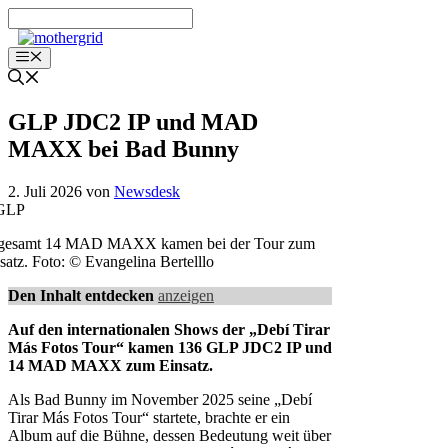
Zum
Inhalt
springen
Menü
GLP JDC2 IP und MAD
MAXX bei Bad Bunny
2. Juli 2026
von
Newsdesk
sgesamt 14 MAD MAXX kamen bei der Tour zum
satz. Foto: © Evangelina Bertelllo
Den Inhalt entdecken
anzeigen
Auf den internationalen Shows der „Debí Tirar
Más Fotos Tour“ kamen 136 GLP JDC2 IP und
14 MAD MAXX zum Einsatz.
Als Bad Bunny im November 2025 seine „Debí
Tirar Más Fotos Tour“ startete, brachte er ein
Album auf die Bühne, dessen Bedeutung weit über