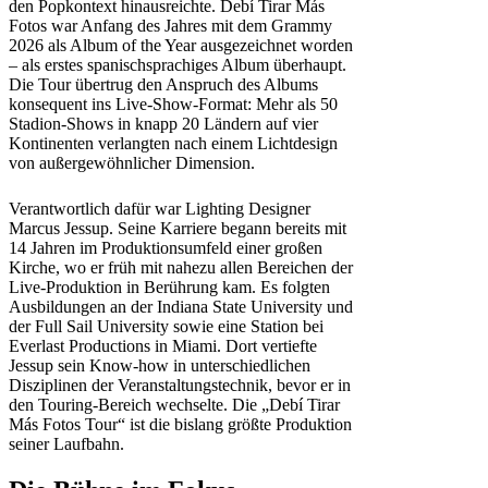
den Popkontext hinausreichte. Debí Tirar Más
Fotos war Anfang des Jahres mit dem Grammy
2026 als Album of the Year ausgezeichnet worden
– als erstes spanischsprachiges Album überhaupt.
Die Tour übertrug den Anspruch des Albums
konsequent ins Live-Show-Format: Mehr als 50
Stadion-Shows in knapp 20 Ländern auf vier
Kontinenten verlangten nach einem Lichtdesign
von außergewöhnlicher Dimension.
Verantwortlich dafür war Lighting Designer
Marcus Jessup. Seine Karriere begann bereits mit
14 Jahren im Produktionsumfeld einer großen
Kirche, wo er früh mit nahezu allen Bereichen der
Live-Produktion in Berührung kam. Es folgten
Ausbildungen an der Indiana State University und
der Full Sail University sowie eine Station bei
Everlast Productions in Miami. Dort vertiefte
Jessup sein Know-how in unterschiedlichen
Disziplinen der Veranstaltungstechnik, bevor er in
den Touring-Bereich wechselte. Die „Debí Tirar
Más Fotos Tour“ ist die bislang größte Produktion
seiner Laufbahn.