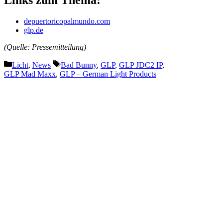
Links zum Thema:
depuertoricopalmundo.com
glp.de
(Quelle: Pressemitteilung)
Kategorien
Schlagwörter
Licht
,
News
Bad Bunny
,
GLP
,
GLP JDC2 IP
,
GLP Mad Maxx
,
GLP – German Light Products
Vorheriger Beitrag
Warum in der
Veranstaltungstechnik oft nicht
die Technik das größte Risiko ist
Nächster Beitrag
grandMA3 beim Eurovision
Song Contest 2026