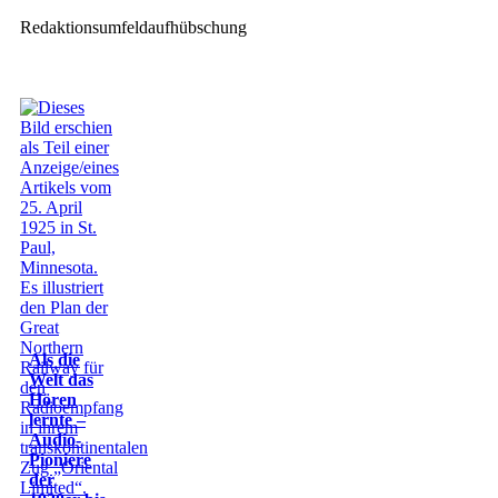
Redaktionsumfeldaufhübschung
Als die
Welt das
Hören
lernte –
Audio-
Pioniere
der