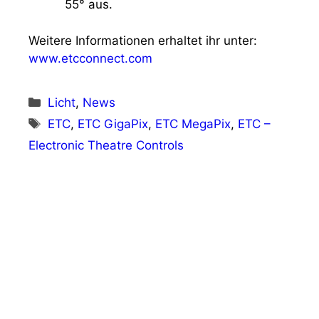
55° aus.
Weitere Informationen erhaltet ihr unter:
www.etcco
n
nect.com
Kategorien
Licht
,
News
Schlagwörter
ETC
,
ETC GigaPix
,
ETC MegaPix
,
ETC –
Electronic Theatre Controls
Vorheriger Beitrag
Follow-Me bei der Bregenzer Festspiele-
Produktion von Der Freischütz
Nächster Beitrag