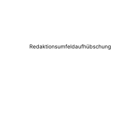
Jovel Music Hall in Münster mit Meyer
Sound PANTHER und ULTRA-X80
ausgestattet
Redaktionsumfeldaufhübschung