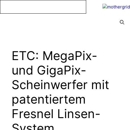
Zum
Inhalt
springen
Menü
ETC: MegaPix-
und GigaPix-
Scheinwerfer mit
patentiertem
Fresnel Linsen-
System