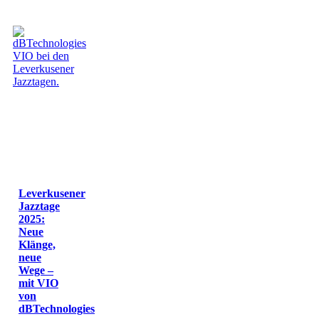
Leverkusener
Jazztage
2025:
Neue
Klänge,
neue
Wege –
mit VIO
von
dBTechnologies