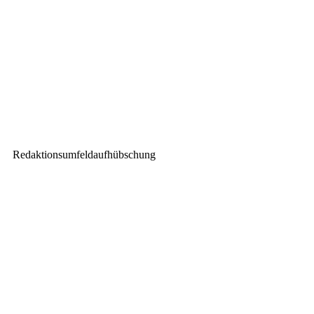
Hog Factor-Finale auf der
Prolight + Sound 2019
Nächster Beitrag
PROTONES ist DiGiCo
Norddeutschland
Redaktionsumfeldaufhübschung