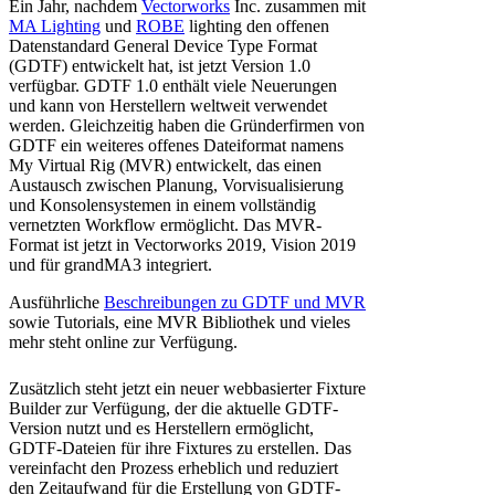
Ein Jahr, nachdem
Vectorworks
Inc. zusammen mit
MA Lighting
und
ROBE
lighting den offenen
Datenstandard General Device Type Format
(GDTF) entwickelt hat, ist jetzt Version 1.0
verfügbar. GDTF 1.0 enthält viele Neuerungen
und kann von Herstellern weltweit verwendet
werden. Gleichzeitig haben die Gründerfirmen von
GDTF ein weiteres offenes Dateiformat namens
My Virtual Rig (MVR) entwickelt, das einen
Austausch zwischen Planung, Vorvisualisierung
und Konsolensystemen in einem vollständig
vernetzten Workflow ermöglicht. Das MVR-
Format ist jetzt in Vectorworks 2019, Vision 2019
und für grandMA3 integriert.
Ausführliche
Beschreibungen zu GDTF und MVR
sowie Tutorials, eine MVR Bibliothek und vieles
mehr steht online zur Verfügung.
Zusätzlich steht jetzt ein neuer webbasierter Fixture
Builder zur Verfügung, der die aktuelle GDTF-
Version nutzt und es Herstellern ermöglicht,
GDTF-Dateien für ihre Fixtures zu erstellen. Das
vereinfacht den Prozess erheblich und reduziert
den Zeitaufwand für die Erstellung von GDTF-