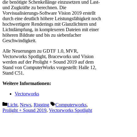
die benötigte Schenkellänge einzusetzen und Last-
und Zugkräfte zu berechnen. Die
Vorvisualisierungs-Software Vision 2019 erstellt
durch eine deutlich höhere Leistungsfähigkeit noch
hochwertigere Renderings mit Glanzlichtern und
Lichtdämpfung, in komplexeren Dateien mit einer
höheren Bildrate und bis zu siebenfacher
Geschwindigkeit.
Alle Neuerungen zu GDTF 1.0, MVR,
Vectorworks Spotlight, Braceworks und Vision
werden auf der Prolight + Sound 2019 auf dem
Stand von ComputerWorks vorgestellt: Halle 12,
Stand C51.
Weitere Informationen:
Vectorworks
Kategorien
Schlagwörter
Licht
,
News
,
Rigging
Computerworks
,
Prolight + Sound 2019
,
Vectorworks Spotlight
Vorheriger Beitrag