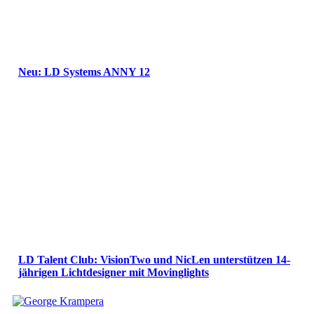
Neu: LD Systems ANNY 12
LD Talent Club: VisionTwo und NicLen unterstützen 14-
jährigen Lichtdesigner mit Movinglights