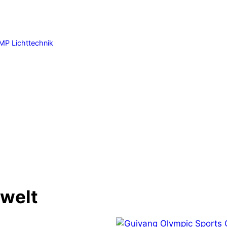
MP Lichttechnik
Nächster 
L-Acoustics erweitert 
Applications-Tea
Installationsse
nwelt