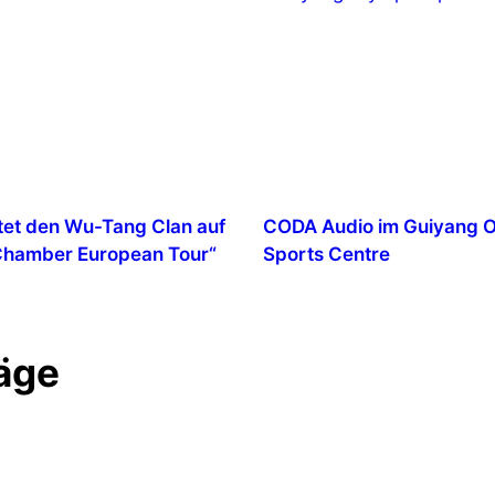
tet den Wu-Tang Clan auf
CODA Audio im Guiyang 
 Chamber European Tour“
Sports Centre
äge