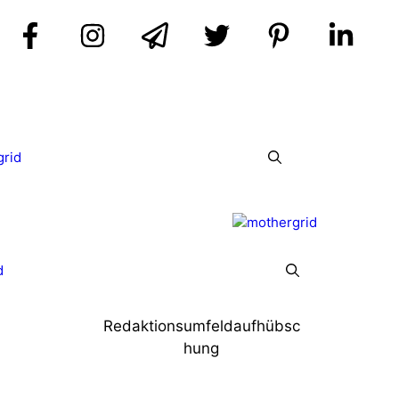
grid
d
Redaktionsumfeldaufhübsc
hung