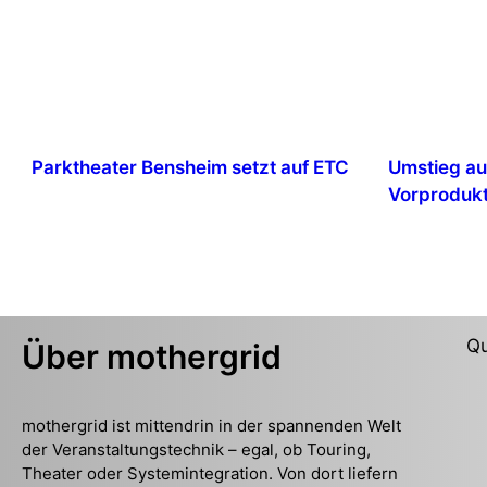
Parktheater Bensheim setzt auf ETC
Umstieg au
Vorprodukt
Qu
Über mothergrid
mothergrid ist mittendrin in der spannenden Welt
der Veranstaltungstechnik – egal, ob Touring,
Theater oder Systemintegration. Von dort liefern