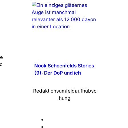
ge
nd
Nook Schoenfelds Stories
(9): Der DoP und ich
Redaktionsumfeldaufhübsc
hung