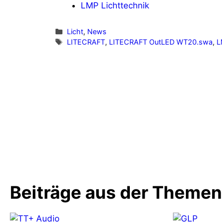
LMP Lichttechnik
Kategorien
Licht
,
News
Schlagwörter
LITECRAFT
,
LITECRAFT OutLED WT20.swa
,
L
Vorheriger Beitrag
Audio Visions stattet Heimkino-
Showroom mit Meyer Sound
Lautsprechern aus
Beiträge aus der Theme