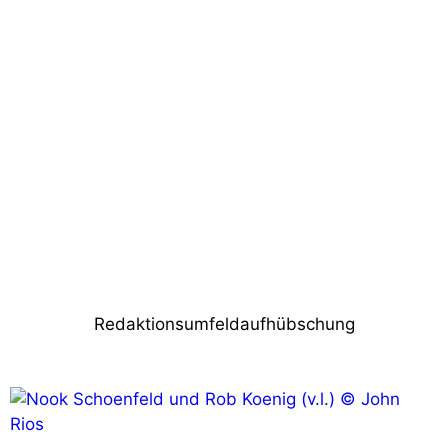
Vorheriger Beitrag
LEaT con: Was gibt´s neues bei der
Sennheiser Gruppe?
Nächster Beitrag
Robe, Avolites und Anolis auf der LEaT
con 2024
Redaktionsumfeldaufhübschung