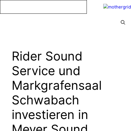
Zum
Inhalt
springen
Menü
Rider Sound
Service und
Markgrafensaal
Schwabach
investieren in
Meyer Sound