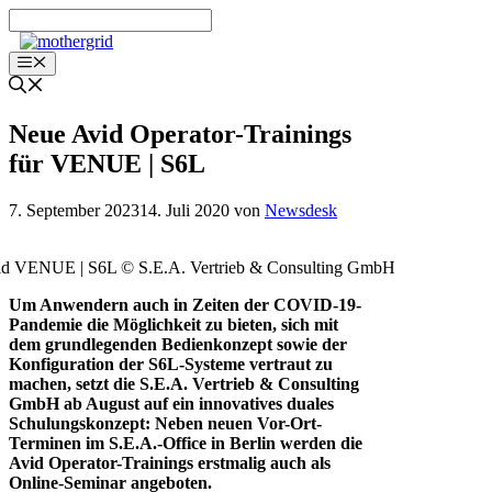
Zum
Inhalt
springen
Menü
Neue Avid Operator-Trainings
für VENUE | S6L
7. September 2023
14. Juli 2020
von
Newsdesk
id VENUE | S6L © S.E.A. Vertrieb & Consulting GmbH
Um Anwendern auch in Zeiten der COVID-19-
Pandemie die Möglichkeit zu bieten, sich mit
dem grundlegenden Bedienkonzept sowie der
Konfiguration der S6L-Systeme vertraut zu
machen, setzt die S.E.A. Vertrieb & Consulting
GmbH ab August auf ein innovatives duales
Schulungskonzept: Neben neuen Vor-Ort-
Terminen im S.E.A.-Office in Berlin werden die
Avid Operator-Trainings erstmalig auch als
Online-Seminar angeboten.